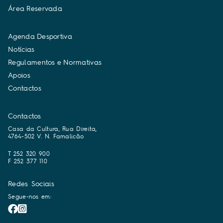
Á
r
e
a
R
e
s
e
r
v
a
d
a
A
g
e
n
d
a
D
e
s
p
o
r
t
i
v
a
N
o
t
í
c
i
a
s
R
e
g
u
l
a
m
e
n
t
o
s
e
N
o
r
m
a
t
i
v
a
s
A
p
o
i
o
s
C
o
n
t
a
c
t
o
s
Contactos
Casa da Cultura, Rua Direita,
4764-502 V. N. Famalicão
T 252 320 900
F 252 377 110
Redes Sociais
Segue-nos em: