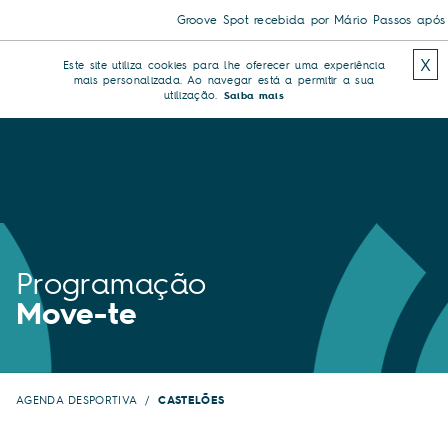
Groove Spot recebida por Mário Passos após tr
X
Este site utiliza cookies para lhe oferecer uma experiência
mais personalizada. Ao navegar está a permitir a sua
utilização.
Saiba mais
Programação
Move-te
AGENDA DESPORTIVA
CASTELÕES