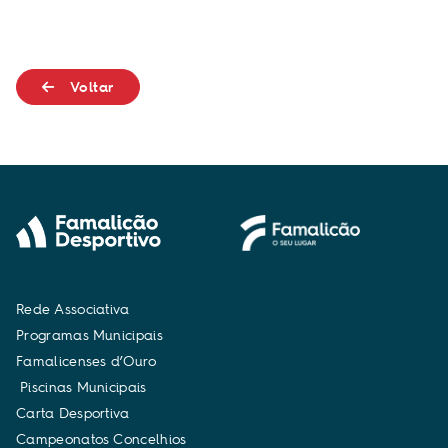
Voltar
R
e
d
e
A
s
s
o
c
i
a
t
i
v
a
P
r
o
g
r
a
m
a
s
M
u
n
i
c
i
p
a
i
s
F
a
m
a
l
i
c
e
n
s
e
s
d
’
O
u
r
o
P
i
s
c
i
n
a
s
M
u
n
i
c
i
p
a
i
s
C
a
r
t
a
D
e
s
p
o
r
t
i
v
a
C
a
m
p
e
o
n
a
t
o
s
C
o
n
c
e
l
h
i
o
s