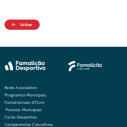
Voltar
R
e
d
e
A
s
s
o
c
i
a
t
i
v
a
P
r
o
g
r
a
m
a
s
M
u
n
i
c
i
p
a
i
s
F
a
m
a
l
i
c
e
n
s
e
s
d
’
O
u
r
o
P
i
s
c
i
n
a
s
M
u
n
i
c
i
p
a
i
s
C
a
r
t
a
D
e
s
p
o
r
t
i
v
a
C
a
m
p
e
o
n
a
t
o
s
C
o
n
c
e
l
h
i
o
s