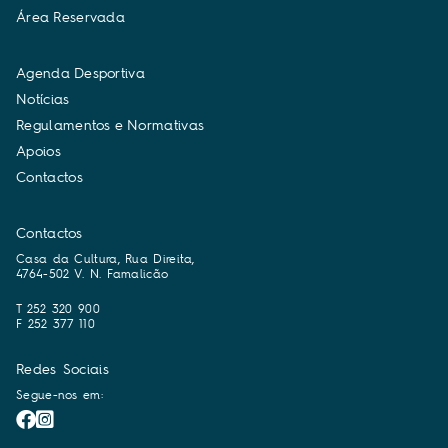
Á
r
e
a
R
e
s
e
r
v
a
d
a
A
g
e
n
d
a
D
e
s
p
o
r
t
i
v
a
N
o
t
í
c
i
a
s
R
e
g
u
l
a
m
e
n
t
o
s
e
N
o
r
m
a
t
i
v
a
s
A
p
o
i
o
s
C
o
n
t
a
c
t
o
s
Contactos
Casa da Cultura, Rua Direita,
4764-502 V. N. Famalicão
T 252 320 900
F 252 377 110
Redes Sociais
Segue-nos em: