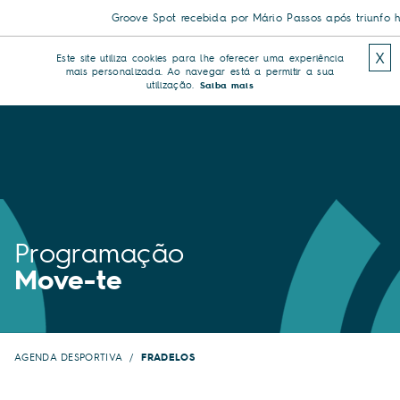
Groove Spot recebida por Mário Passos após triunfo his
X
Este site utiliza cookies para lhe oferecer uma experiência
mais personalizada. Ao navegar está a permitir a sua
utilização.
Saiba mais
Programação
Move-te
AGENDA DESPORTIVA
FRADELOS