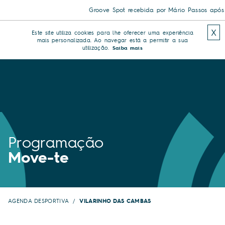
Groove Spot recebida por Mário Passos após tr
X
Este site utiliza cookies para lhe oferecer uma experiência
mais personalizada. Ao navegar está a permitir a sua
utilização.
Saiba mais
Programação
Move-te
AGENDA DESPORTIVA
VILARINHO DAS CAMBAS