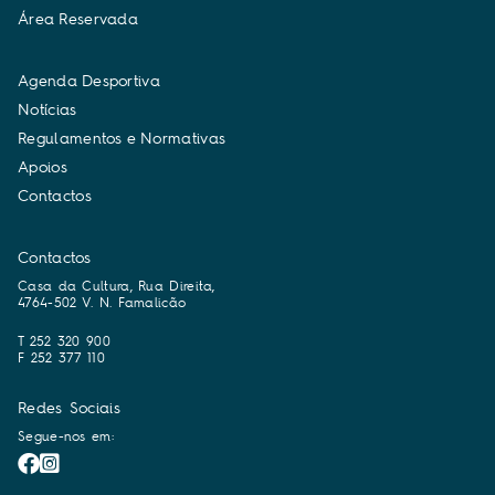
Á
r
e
a
R
e
s
e
r
v
a
d
a
A
g
e
n
d
a
D
e
s
p
o
r
t
i
v
a
N
o
t
í
c
i
a
s
R
e
g
u
l
a
m
e
n
t
o
s
e
N
o
r
m
a
t
i
v
a
s
A
p
o
i
o
s
C
o
n
t
a
c
t
o
s
Contactos
Casa da Cultura, Rua Direita,
4764-502 V. N. Famalicão
T 252 320 900
F 252 377 110
Redes Sociais
Segue-nos em: