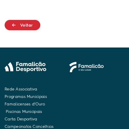
Voltar
R
e
d
e
A
s
s
o
c
i
a
t
i
v
a
P
r
o
g
r
a
m
a
s
M
u
n
i
c
i
p
a
i
s
F
a
m
a
l
i
c
e
n
s
e
s
d
’
O
u
r
o
P
i
s
c
i
n
a
s
M
u
n
i
c
i
p
a
i
s
C
a
r
t
a
D
e
s
p
o
r
t
i
v
a
C
a
m
p
e
o
n
a
t
o
s
C
o
n
c
e
l
h
i
o
s