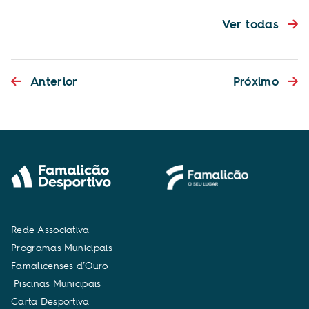
Ver todas
Anterior
Próximo
R
e
d
e
A
s
s
o
c
i
a
t
i
v
a
P
r
o
g
r
a
m
a
s
M
u
n
i
c
i
p
a
i
s
F
a
m
a
l
i
c
e
n
s
e
s
d
’
O
u
r
o
P
i
s
c
i
n
a
s
M
u
n
i
c
i
p
a
i
s
C
a
r
t
a
D
e
s
p
o
r
t
i
v
a