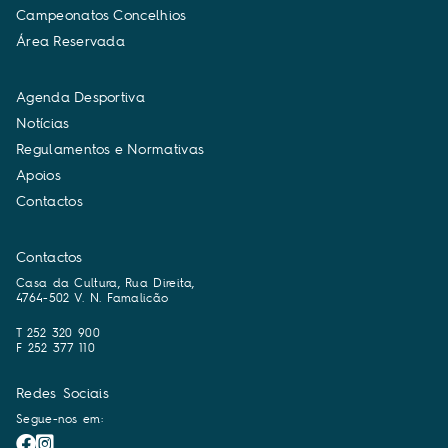
C
a
m
p
e
o
n
a
t
o
s
C
o
n
c
e
l
h
i
o
s
Á
r
e
a
R
e
s
e
r
v
a
d
a
A
g
e
n
d
a
D
e
s
p
o
r
t
i
v
a
N
o
t
í
c
i
a
s
R
e
g
u
l
a
m
e
n
t
o
s
e
N
o
r
m
a
t
i
v
a
s
A
p
o
i
o
s
C
o
n
t
a
c
t
o
s
Contactos
Casa da Cultura, Rua Direita,
4764-502 V. N. Famalicão
T 252 320 900
F 252 377 110
Redes Sociais
Segue-nos em: