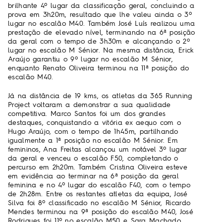
brilhante 4º lugar da classificação geral, concluindo a
prova em 3h20m, resultado que lhe valeu ainda o 3º
lugar no escalão M40. Também José Luís realizou uma
prestação de elevado nível, terminando na 6ª posição
da geral com o tempo de 3h30m e alcançando o 2º
lugar no escalão M Sénior. Na mesma distância, Erick
Araújo garantiu o 9º lugar no escalão M Sénior,
enquanto Renato Oliveira terminou na 11ª posição do
escalão M40.
Já na distância de 19 kms, os atletas da 365 Running
Project voltaram a demonstrar a sua qualidade
competitiva. Marco Santos foi um dos grandes
destaques, conquistando a vitória ex aequo com o
Hugo Araújo, com o tempo de 1h45m, partilhando
igualmente a 1ª posição no escalão M Sénior. Em
femininos, Ana Freitas alcançou um notável 3º lugar
da geral e venceu o escalão F50, completando o
percurso em 2h20m. Também Cristina Oliveira esteve
em evidência ao terminar na 6ª posição da geral
feminina e no 4º lugar do escalão F40, com o tempo
de 2h28m. Entre os restantes atletas da equipa, José
Silva foi 8º classificado no escalão M Sénior, Ricardo
Mendes terminou na 9ª posição do escalão M40, José
Rodrigues foi 11º no escalão M50 e Sara Machado