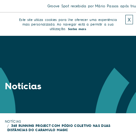
Groove Spot recebida por Mário Passos após triunfo
X
Este site utiliza cookies para lhe oferecer uma experiência
mais personalizada. Ao navegar está a permitir a sua
utilização.
Saiba mais
Notícias
NOTÍCIAS
365 RUNNING PROJECT COM PÓDIO COLETIVO NAS DUAS
DISTÂNCIAS DO CARAMULO MAGIC