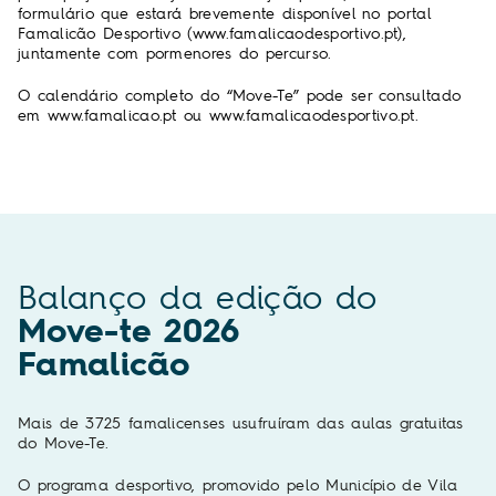
formulário que estará brevemente disponível no portal
Famalicão Desportivo (
www.famalicaodesportivo.pt
),
juntamente com pormenores do percurso.
O calendário completo do “Move-Te” pode ser consultado
em
www.famalicao.pt
ou
www.famalicaodesportivo.pt
.
Balanço da edição do
Move-te 2026
Famalicão
Mais de 3725 famalicenses usufruíram das aulas gratuitas
do Move-Te.
O programa desportivo, promovido pelo Município de Vila