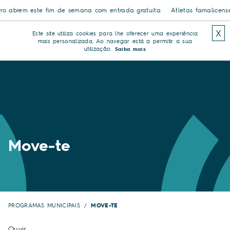
rem este fim de semana com entrada gratuita
Atletas famalicenses conq
X
Este site utiliza cookies para lhe oferecer uma experiência
mais personalizada. Ao navegar está a permitir a sua
utilização.
Saiba mais
Move-te
PROGRAMAS MUNICIPAIS
MOVE-TE
Ouvir