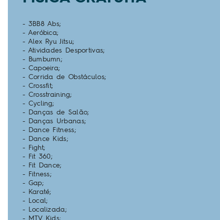
- 3BB8 Abs;
- Aeróbica;
- Alex Ryu Jitsu;
- Atividades Desportivas;
- Bumbumn;
- Capoeira;
- Corrida de Obstáculos;
- Crossfit;
- Crosstraining;
- Cycling;
- Danças de Salão;
- Danças Urbanas;
- Dance Fitness;
- Dance Kids;
- Fight;
- Fit 360;
- Fit Dance;
- Fitness;
- Gap;
- Karaté;
- Local;
- Localizada;
- MTV Kids;