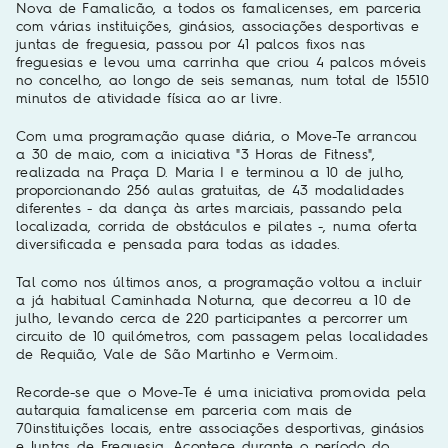
Nova de Famalicão, a todos os famalicenses, em parceria
com várias instituições, ginásios, associações desportivas e
juntas de freguesia, passou por 41 palcos fixos nas
freguesias e levou uma carrinha que criou 4 palcos móveis
no concelho, ao longo de seis semanas, num total de 15510
minutos de atividade física ao ar livre.
Com uma programação quase diária, o Move-Te arrancou
a 30 de maio, com a iniciativa "3 Horas de Fitness",
realizada na Praça D. Maria I e terminou a 10 de julho,
proporcionando 256 aulas gratuitas, de 43 modalidades
diferentes - da dança às artes marciais, passando pela
localizada, corrida de obstáculos e pilates -, numa oferta
diversificada e pensada para todas as idades.
Tal como nos últimos anos, a programação voltou a incluir
a já habitual Caminhada Noturna, que decorreu a 10 de
julho, levando cerca de 220 participantes a percorrer um
circuito de 10 quilómetros, com passagem pelas localidades
de Requião, Vale de São Martinho e Vermoim.
Recorde-se que o Move-Te é uma iniciativa promovida pela
autarquia famalicense em parceria com mais de
70instituições locais, entre associações desportivas, ginásios
e Juntas de Freguesia. Acontece durante o período do