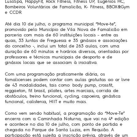
LusoSpa, HappyFit, Rock Fitness, Fitness UP, Eugénios HC,
Bombeiros Voluntários de Famalicão, K- Fitness, BBOX&Gym
e CCDR.
Até dia 10 de julho, o programa municipal “Move-te”,
promovido pelo Município de Vila Nova de Famalicão em
parceria com mais de 60 instituições locais - entre as
quais, 33 Juntas de Freguesia e 35 ginásios e associações
do concelho -, inclui um total de 263 aulas, com uma
duração de 60 minutos e horários diversos, orientadas por
professores e técnicos municipais de desporto e de
ginásios locais que se associam à iniciativa.
Com uma programação praticamente diária, os
famalicenses podem contar com aulas gratuitas ao ar livre
de 43 modalidades, tais como: body pump, crossfit,
reggaeton, fit brasil, pilates, artes marciais, corrida de
obstáculos, treino funcional, cycling, capoeira, ginástica
funcional, calistenia, HIIT e muito mais.
Como vem sendo habitual, a programação do “Move-Te”
encerra com a Caminhada Noturna, que vai na 4ª edição
e acontece no dia 10 de julho, com ponto de partida e
chegada no Parque de Santa Luzia, em Requião. A
participação está sujeita a inscrição prévia, através de um