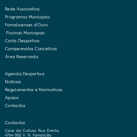
R
e
d
e
A
s
s
o
c
i
a
t
i
v
a
P
r
o
g
r
a
m
a
s
M
u
n
i
c
i
p
a
i
s
F
a
m
a
l
i
c
e
n
s
e
s
d
’
O
u
r
o
P
i
s
c
i
n
a
s
M
u
n
i
c
i
p
a
i
s
C
a
r
t
a
D
e
s
p
o
r
t
i
v
a
C
a
m
p
e
o
n
a
t
o
s
C
o
n
c
e
l
h
i
o
s
Á
r
e
a
R
e
s
e
r
v
a
d
a
A
g
e
n
d
a
D
e
s
p
o
r
t
i
v
a
N
o
t
í
c
i
a
s
R
e
g
u
l
a
m
e
n
t
o
s
e
N
o
r
m
a
t
i
v
a
s
A
p
o
i
o
s
C
o
n
t
a
c
t
o
s
Contactos
Casa da Cultura, Rua Direita,
4764-502 V. N. Famalicão