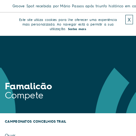
Groove Spot recebida por Mário Passos após triunfo histórico em compet
X
Este site utiliza cookies para lhe oferecer uma experiência
mais personalizada. Ao navegar está a permitir a sua
utilização.
Saiba mais
Famalicão
Compete
CAMPEONATOS CONCELHIOS TRAIL
Ouvir