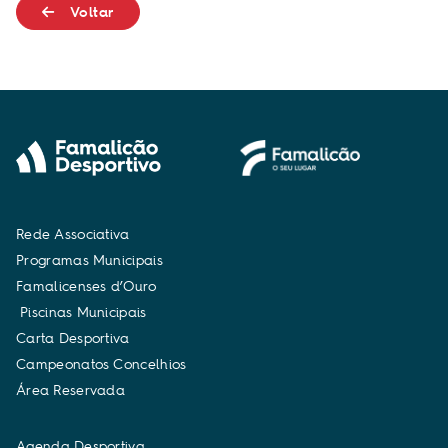
Voltar
R
e
d
e
A
s
s
o
c
i
a
t
i
v
a
P
r
o
g
r
a
m
a
s
M
u
n
i
c
i
p
a
i
s
F
a
m
a
l
i
c
e
n
s
e
s
d
’
O
u
r
o
P
i
s
c
i
n
a
s
M
u
n
i
c
i
p
a
i
s
C
a
r
t
a
D
e
s
p
o
r
t
i
v
a
C
a
m
p
e
o
n
a
t
o
s
C
o
n
c
e
l
h
i
o
s
Á
r
e
a
R
e
s
e
r
v
a
d
a
A
g
e
n
d
a
D
e
s
p
o
r
t
i
v
a