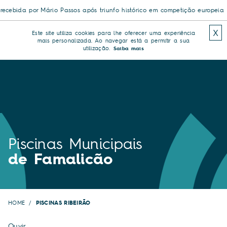
s após triunfo histórico em competição europeia
Novas piscinas exteri
X
Este site utiliza cookies para lhe oferecer uma experiência
mais personalizada. Ao navegar está a permitir a sua
utilização.
Saiba mais
Piscinas Municipais
de Famalicão
HOME
PISCINAS RIBEIRÃO
Ouvir