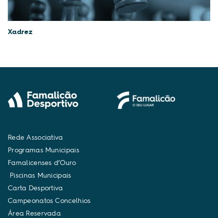
Xadrez
R
e
d
e
A
s
s
o
c
i
a
t
i
v
a
P
r
o
g
r
a
m
a
s
M
u
n
i
c
i
p
a
i
s
F
a
m
a
l
i
c
e
n
s
e
s
d
’
O
u
r
o
P
i
s
c
i
n
a
s
M
u
n
i
c
i
p
a
i
s
C
a
r
t
a
D
e
s
p
o
r
t
i
v
a
C
a
m
p
e
o
n
a
t
o
s
C
o
n
c
e
l
h
i
o
s
Á
r
e
a
R
e
s
e
r
v
a
d
a