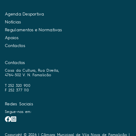
A
g
e
n
d
a
D
e
s
p
o
r
t
i
v
a
N
o
t
í
c
i
a
s
R
e
g
u
l
a
m
e
n
t
o
s
e
N
o
r
m
a
t
i
v
a
s
A
p
o
i
o
s
C
o
n
t
a
c
t
o
s
Contactos
Casa da Cultura, Rua Direita,
4764-502 V. N. Famalicão
T 252 320 900
F 252 377 110
Redes Sociais
Segue-nos em:
Copyright © 2026 | Câmara Municipal de Vila Nova de Famalicão |