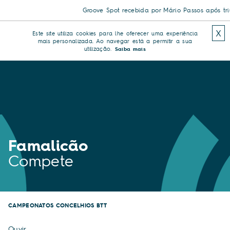
Groove Spot recebida por Mário Passos após triu
X
Este site utiliza cookies para lhe oferecer uma experiência
mais personalizada. Ao navegar está a permitir a sua
utilização.
Saiba mais
Famalicão
Compete
CAMPEONATOS CONCELHIOS BTT
Ouvir