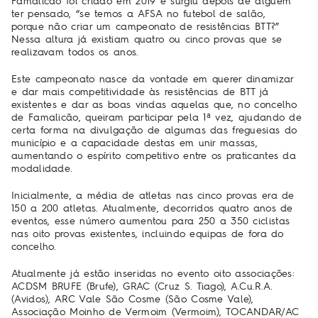
Famalicão foi criado em 2019 e surgiu depois de alguém
ter pensado, “se temos a AFSA no futebol de salão,
porque não criar um campeonato de resistências BTT?”
Nessa altura já existiam quatro ou cinco provas que se
realizavam todos os anos.
Este campeonato nasce da vontade em querer dinamizar
e dar mais competitividade às resistências de BTT já
existentes e dar as boas vindas aquelas que, no concelho
de Famalicão, queiram participar pela 1ª vez, ajudando de
certa forma na divulgação de algumas das freguesias do
município e a capacidade destas em unir massas,
aumentando o espírito competitivo entre os praticantes da
modalidade.
Inicialmente, a média de atletas nas cinco provas era de
150 a 200 atletas. Atualmente, decorridos quatro anos de
eventos, esse número aumentou para 250 a 350 ciclistas
nas oito provas existentes, incluindo equipas de fora do
concelho.
Atualmente já estão inseridas no evento oito associações:
ACDSM BRUFE (Brufe), GRAC (Cruz S. Tiago), A.Cu.R.A.
(Avidos), ARC Vale São Cosme (São Cosme Vale),
Associação Moinho de Vermoim (Vermoim), TOCANDAR/AC