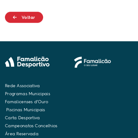
Voltar
R
e
d
e
A
s
s
o
c
i
a
t
i
v
a
P
r
o
g
r
a
m
a
s
M
u
n
i
c
i
p
a
i
s
F
a
m
a
l
i
c
e
n
s
e
s
d
’
O
u
r
o
P
i
s
c
i
n
a
s
M
u
n
i
c
i
p
a
i
s
C
a
r
t
a
D
e
s
p
o
r
t
i
v
a
C
a
m
p
e
o
n
a
t
o
s
C
o
n
c
e
l
h
i
o
s
Á
r
e
a
R
e
s
e
r
v
a
d
a