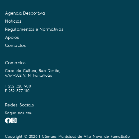
A
g
e
n
d
a
D
e
s
p
o
r
t
i
v
a
N
o
t
í
c
i
a
s
R
e
g
u
l
a
m
e
n
t
o
s
e
N
o
r
m
a
t
i
v
a
s
A
p
o
i
o
s
C
o
n
t
a
c
t
o
s
Contactos
Casa da Cultura, Rua Direita,
4764-502 V. N. Famalicão
T 252 320 900
F 252 377 110
Redes Sociais
Segue-nos em:
Copyright © 2026 | Câmara Municipal de Vila Nova de Famalicão |