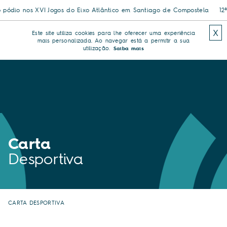
 em Santiago de Compostela
12ª Meia Maratona de Famalicão com inscri
X
Este site utiliza cookies para lhe oferecer uma experiência
mais personalizada. Ao navegar está a permitir a sua
utilização.
Saiba mais
Carta
Desportiva
CARTA DESPORTIVA