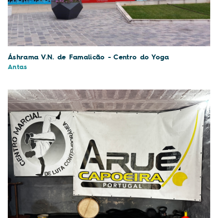
Áshrama V.N. de Famalicão - Centro do Yoga
Antas