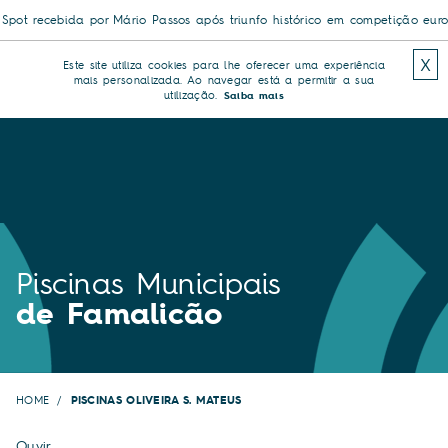
Passos após triunfo histórico em competição europeia
Novas piscinas ex
X
Este site utiliza cookies para lhe oferecer uma experiência
mais personalizada. Ao navegar está a permitir a sua
utilização.
Saiba mais
Piscinas Municipais
de Famalicão
HOME
PISCINAS OLIVEIRA S. MATEUS
Ouvir