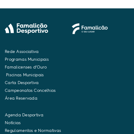
R
e
d
e
A
s
s
o
c
i
a
t
i
v
a
P
r
o
g
r
a
m
a
s
M
u
n
i
c
i
p
a
i
s
F
a
m
a
l
i
c
e
n
s
e
s
d
’
O
u
r
o
P
i
s
c
i
n
a
s
M
u
n
i
c
i
p
a
i
s
C
a
r
t
a
D
e
s
p
o
r
t
i
v
a
C
a
m
p
e
o
n
a
t
o
s
C
o
n
c
e
l
h
i
o
s
Á
r
e
a
R
e
s
e
r
v
a
d
a
A
g
e
n
d
a
D
e
s
p
o
r
t
i
v
a
N
o
t
í
c
i
a
s
R
e
g
u
l
a
m
e
n
t
o
s
e
N
o
r
m
a
t
i
v
a
s