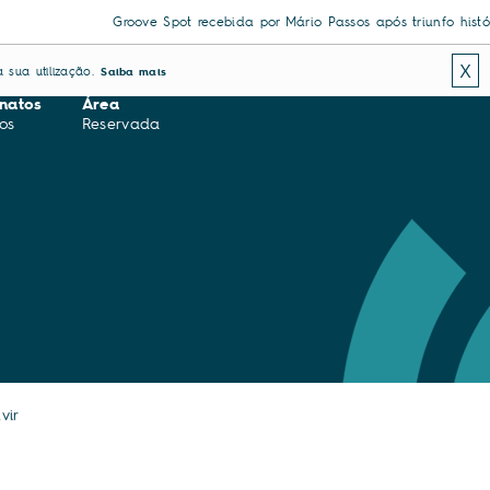
Groove Spot recebida por Mário Passos após triunfo histórico 
X
 sua utilização.
Saiba mais
natos
Área
os
Reservada
vir