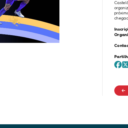
Castel
organi
próxim
chegad
Inscri
Organ
Contac
Partilh