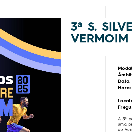
3ª S. SIL
VERMOIM
Modal
Âmbit
Data:
Hora:
Local:
Fregu
A 3ª e
uma pr
de Ver