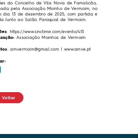
ões do Concelho de Vila Nova de Famalicão,
zada pela Associação Moinho de Vermoim, no
o dia 13 de dezembro de 2025, com partida e
a Junto ao Salão Paroquial de Vermoim.
ções
:
https://www.sinctime.com/evento/415
ização:
Associação Moinhos de Vermoim
tos
:
amvermoim@gmail.com
|
www.amve.pt
ar:
Voltar