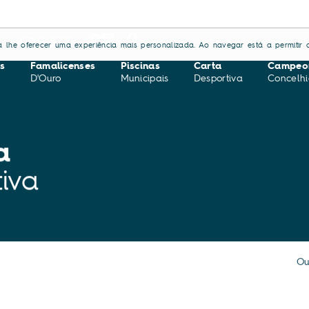
S
CONTACTOS
ara lhe oferecer uma experiência mais personalizada. Ao navegar está a permitir a
s
Famalicenses
Piscinas
Carta
Campeo
D'Ouro
Municipais
Desportiva
Concelhi
a
iva
Ou