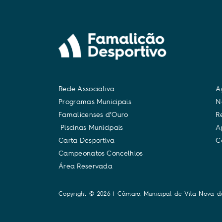
R
e
d
e
A
s
s
o
c
i
a
t
i
v
a
A
P
r
o
g
r
a
m
a
s
M
u
n
i
c
i
p
a
i
s
N
F
a
m
a
l
i
c
e
n
s
e
s
d
’
O
u
r
o
R
P
i
s
c
i
n
a
s
M
u
n
i
c
i
p
a
i
s
A
C
a
r
t
a
D
e
s
p
o
r
t
i
v
a
C
C
a
m
p
e
o
n
a
t
o
s
C
o
n
c
e
l
h
i
o
s
Á
r
e
a
R
e
s
e
r
v
a
d
a
Copyright © 2026 | Câmara Municipal de Vila Nova d