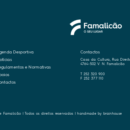
g
e
n
d
a
D
e
s
p
o
r
t
i
v
a
Contactos
o
t
í
c
i
a
s
Casa da Cultura, Rua Direit
4764-502 V. N. Famalicão
e
g
u
l
a
m
e
n
t
o
s
e
N
o
r
m
a
t
i
v
a
s
T 252 320 900
p
o
i
o
s
F 252 377 110
o
n
t
a
c
t
o
s
e Famalicão | Todos os direitos reservados | handmade by
brainhouse