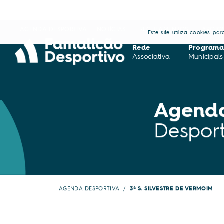
AGENDA DESPORTIVA
NOTÍCIAS
REGULAMENTOS
APOIO
Este site utiliza cookies p
Rede
Programa
Associativa
Municipais
Agend
Desport
AGENDA DESPORTIVA
3ª S. SILVESTRE DE VERMOIM