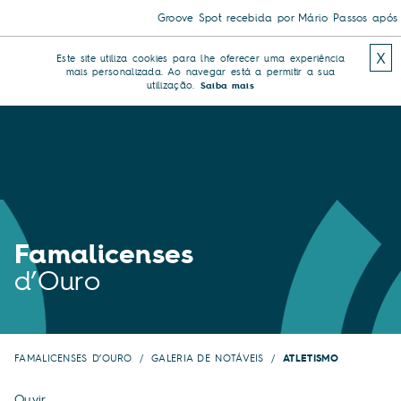
Groove Spot recebida por Mário Passos após tri
X
Este site utiliza cookies para lhe oferecer uma experiência
mais personalizada. Ao navegar está a permitir a sua
utilização.
Saiba mais
Famalicenses
d’Ouro
FAMALICENSES D’OURO
GALERIA DE NOTÁVEIS
ATLETISMO
Ouvir