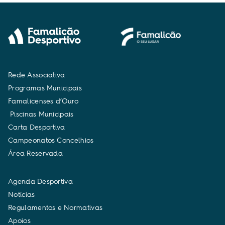
R
e
d
e
A
s
s
o
c
i
a
t
i
v
a
P
r
o
g
r
a
m
a
s
M
u
n
i
c
i
p
a
i
s
F
a
m
a
l
i
c
e
n
s
e
s
d
’
O
u
r
o
P
i
s
c
i
n
a
s
M
u
n
i
c
i
p
a
i
s
C
a
r
t
a
D
e
s
p
o
r
t
i
v
a
C
a
m
p
e
o
n
a
t
o
s
C
o
n
c
e
l
h
i
o
s
Á
r
e
a
R
e
s
e
r
v
a
d
a
A
g
e
n
d
a
D
e
s
p
o
r
t
i
v
a
N
o
t
í
c
i
a
s
R
e
g
u
l
a
m
e
n
t
o
s
e
N
o
r
m
a
t
i
v
a
s
A
p
o
i
o
s