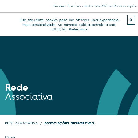
Groove Spot recebida por Mário Passos após tr
X
Este site utiliza cookies para lhe oferecer uma experiência
mais personalizada. Ao navegar está a permitir a sua
utilização.
Saiba mais
Rede
Associativa
REDE ASSOCIATIVA
ASSOCIAÇÕES DESPORTIVAS
Ouvir