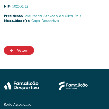
NIF:
502532122
Presidente:
José Maria Azevedo da Silva Reis
Modalidade(s):
Caça Desportiva
Voltar
R
e
d
e
A
s
s
o
c
i
a
t
i
v
a