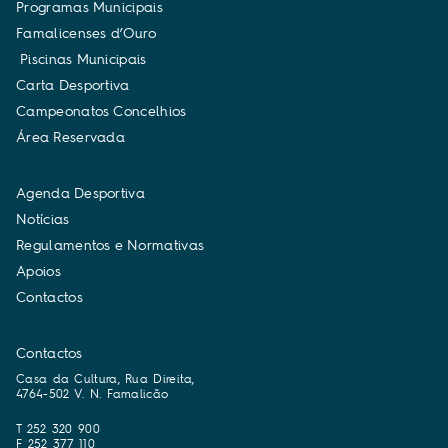
P
r
o
g
r
a
m
a
s
M
u
n
i
c
i
p
a
i
s
F
a
m
a
l
i
c
e
n
s
e
s
d
’
O
u
r
o
P
i
s
c
i
n
a
s
M
u
n
i
c
i
p
a
i
s
C
a
r
t
a
D
e
s
p
o
r
t
i
v
a
C
a
m
p
e
o
n
a
t
o
s
C
o
n
c
e
l
h
i
o
s
Á
r
e
a
R
e
s
e
r
v
a
d
a
A
g
e
n
d
a
D
e
s
p
o
r
t
i
v
a
N
o
t
í
c
i
a
s
R
e
g
u
l
a
m
e
n
t
o
s
e
N
o
r
m
a
t
i
v
a
s
A
p
o
i
o
s
C
o
n
t
a
c
t
o
s
Contactos
Casa da Cultura, Rua Direita,
4764-502 V. N. Famalicão
T 252 320 900
F 252 377 110