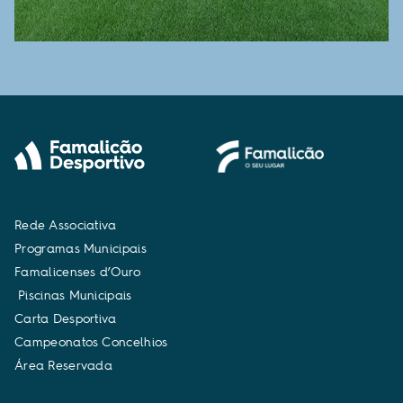
R
e
d
e
A
s
s
o
c
i
a
t
i
v
a
P
r
o
g
r
a
m
a
s
M
u
n
i
c
i
p
a
i
s
F
a
m
a
l
i
c
e
n
s
e
s
d
’
O
u
r
o
P
i
s
c
i
n
a
s
M
u
n
i
c
i
p
a
i
s
C
a
r
t
a
D
e
s
p
o
r
t
i
v
a
C
a
m
p
e
o
n
a
t
o
s
C
o
n
c
e
l
h
i
o
s
Á
r
e
a
R
e
s
e
r
v
a
d
a