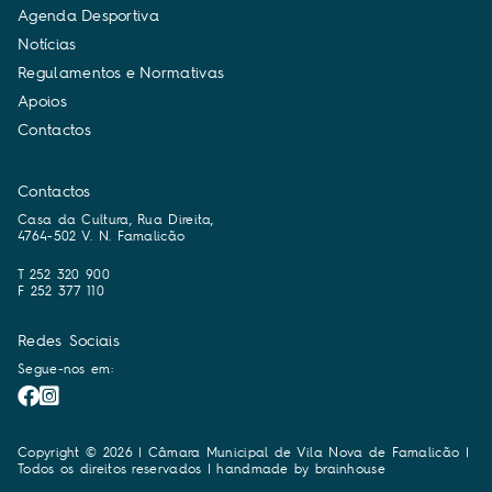
A
g
e
n
d
a
D
e
s
p
o
r
t
i
v
a
N
o
t
í
c
i
a
s
R
e
g
u
l
a
m
e
n
t
o
s
e
N
o
r
m
a
t
i
v
a
s
A
p
o
i
o
s
C
o
n
t
a
c
t
o
s
Contactos
Casa da Cultura, Rua Direita,
4764-502 V. N. Famalicão
T 252 320 900
F 252 377 110
Redes Sociais
Segue-nos em:
Copyright © 2026 | Câmara Municipal de Vila Nova de Famalicão |
Todos os direitos reservados | handmade by
brainhouse