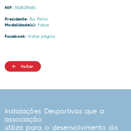
NIF:
502829680
Presidente:
Rui Pinho
Modalidade(s):
Futsal
Facebook:
Visitar página
Voltar
Instalações Desportivas que a
associação
utiliza para o desenvolvimento da