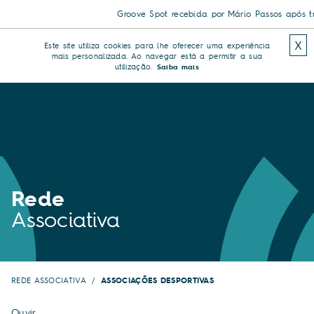
Groove Spot recebida por Mário Passos após triu
X
Este site utiliza cookies para lhe oferecer uma experiência
mais personalizada. Ao navegar está a permitir a sua
utilização.
Saiba mais
Rede
Associativa
REDE ASSOCIATIVA
ASSOCIAÇÕES DESPORTIVAS
Ouvir