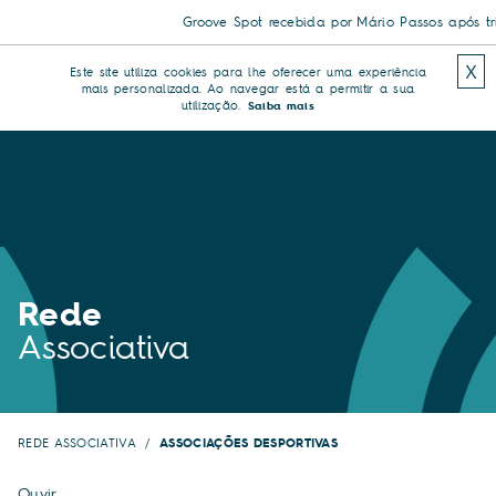
Groove Spot recebida por Mário Passos após triun
X
Este site utiliza cookies para lhe oferecer uma experiência
mais personalizada. Ao navegar está a permitir a sua
utilização.
Saiba mais
Rede
Associativa
REDE ASSOCIATIVA
ASSOCIAÇÕES DESPORTIVAS
Ouvir