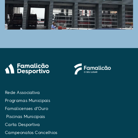
R
e
d
e
A
s
s
o
c
i
a
t
i
v
a
P
r
o
g
r
a
m
a
s
M
u
n
i
c
i
p
a
i
s
F
a
m
a
l
i
c
e
n
s
e
s
d
’
O
u
r
o
P
i
s
c
i
n
a
s
M
u
n
i
c
i
p
a
i
s
C
a
r
t
a
D
e
s
p
o
r
t
i
v
a
C
a
m
p
e
o
n
a
t
o
s
C
o
n
c
e
l
h
i
o
s