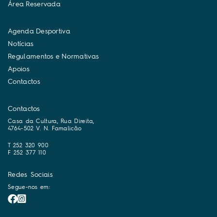
Á
r
e
a
R
e
s
e
r
v
a
d
a
A
g
e
n
d
a
D
e
s
p
o
r
t
i
v
a
N
o
t
í
c
i
a
s
R
e
g
u
l
a
m
e
n
t
o
s
e
N
o
r
m
a
t
i
v
a
s
A
p
o
i
o
s
C
o
n
t
a
c
t
o
s
Contactos
Casa da Cultura, Rua Direita,
4764-502 V. N. Famalicão
T 252 320 900
F 252 377 110
Redes Sociais
Segue-nos em: