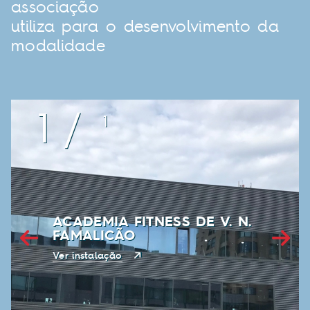
associação
utiliza para o desenvolvimento da
modalidade
1
/
1