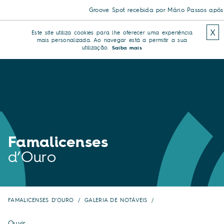
Groove Spot recebida por Mário Passos após tr
X
Este site utiliza cookies para lhe oferecer uma experiência
mais personalizada. Ao navegar está a permitir a sua
utilização.
Saiba mais
Famalicenses
d’Ouro
FAMALICENSES D’OURO
GALERIA DE NOTÁVEIS
Ouvir