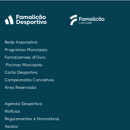
R
e
d
e
A
s
s
o
c
i
a
t
i
v
a
P
r
o
g
r
a
m
a
s
M
u
n
i
c
i
p
a
i
s
F
a
m
a
l
i
c
e
n
s
e
s
d
’
O
u
r
o
P
i
s
c
i
n
a
s
M
u
n
i
c
i
p
a
i
s
C
a
r
t
a
D
e
s
p
o
r
t
i
v
a
C
a
m
p
e
o
n
a
t
o
s
C
o
n
c
e
l
h
i
o
s
Á
r
e
a
R
e
s
e
r
v
a
d
a
A
g
e
n
d
a
D
e
s
p
o
r
t
i
v
a
N
o
t
í
c
i
a
s
R
e
g
u
l
a
m
e
n
t
o
s
e
N
o
r
m
a
t
i
v
a
s
A
p
o
i
o
s