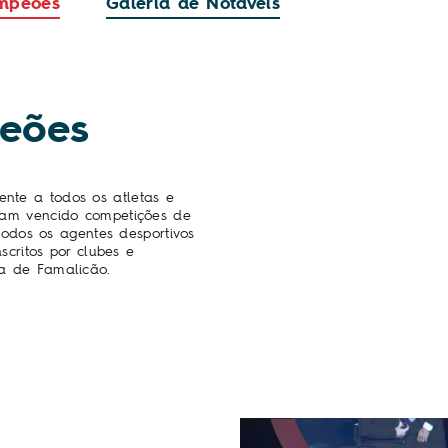
ampeões
Galeria de Notáveis
eões
nte a todos os atletas e
ham vencido competições de
 todos os agentes desportivos
scritos por clubes e
a de Famalicão.