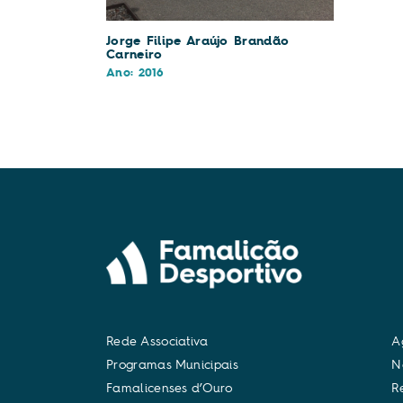
Jorge Filipe Araújo Brandão
Carneiro
Ano: 2016
R
e
d
e
A
s
s
o
c
i
a
t
i
v
a
A
P
r
o
g
r
a
m
a
s
M
u
n
i
c
i
p
a
i
s
N
F
a
m
a
l
i
c
e
n
s
e
s
d
’
O
u
r
o
R