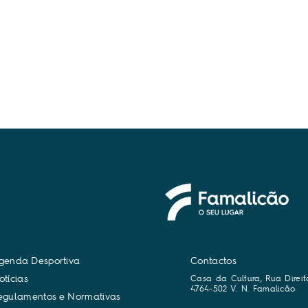
g
e
n
d
a
D
e
s
p
o
r
t
i
v
a
Contactos
o
t
í
c
i
a
s
Casa da Cultura, Rua Direit
4764-502 V. N. Famalicão
e
g
u
l
a
m
e
n
t
o
s
e
N
o
r
m
a
t
i
v
a
s