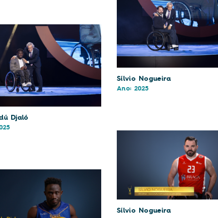
Sílvio Nogueira
Ano: 2025
ú Djaló
025
Sílvio Nogueira