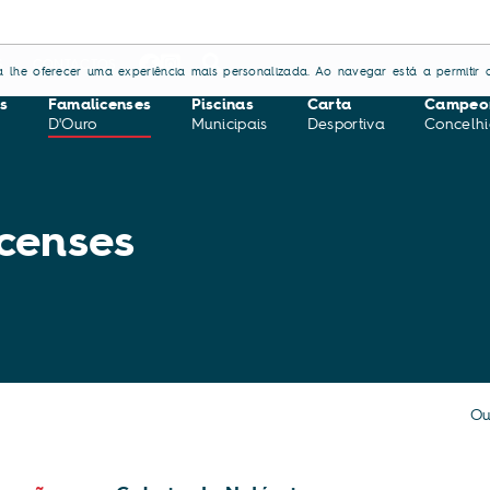
Groove Spot rec
S
CONTACTOS
ara lhe oferecer uma experiência mais personalizada. Ao navegar está a permitir a
s
Famalicenses
Piscinas
Carta
Campeo
D'Ouro
Municipais
Desportiva
Concelhi
censes
Ou