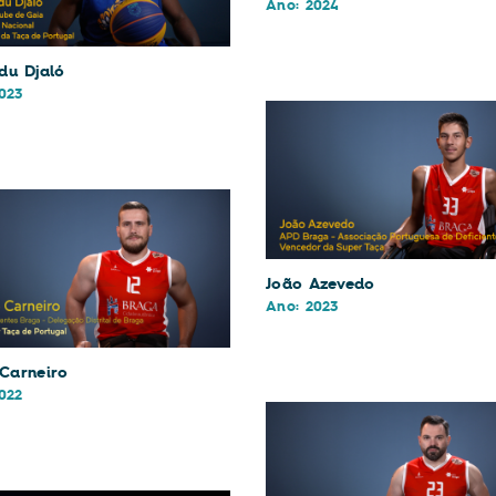
Ano: 2024
u Djaló
023
João Azevedo
Ano: 2023
 Carneiro
022