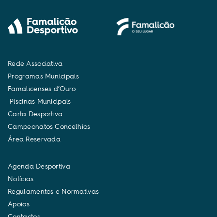
R
e
d
e
A
s
s
o
c
i
a
t
i
v
a
P
r
o
g
r
a
m
a
s
M
u
n
i
c
i
p
a
i
s
F
a
m
a
l
i
c
e
n
s
e
s
d
’
O
u
r
o
P
i
s
c
i
n
a
s
M
u
n
i
c
i
p
a
i
s
C
a
r
t
a
D
e
s
p
o
r
t
i
v
a
C
a
m
p
e
o
n
a
t
o
s
C
o
n
c
e
l
h
i
o
s
Á
r
e
a
R
e
s
e
r
v
a
d
a
A
g
e
n
d
a
D
e
s
p
o
r
t
i
v
a
N
o
t
í
c
i
a
s
R
e
g
u
l
a
m
e
n
t
o
s
e
N
o
r
m
a
t
i
v
a
s
A
p
o
i
o
s
C
o
n
t
a
c
t
o
s