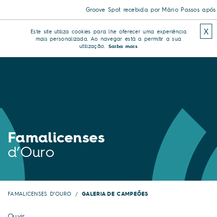
Groove Spot recebida por Mário Passos após triu
X
Este site utiliza cookies para lhe oferecer uma experiência
mais personalizada. Ao navegar está a permitir a sua
utilização.
Saiba mais
Famalicenses
d’Ouro
FAMALICENSES D’OURO
GALERIA DE CAMPEÕES
Ouvir