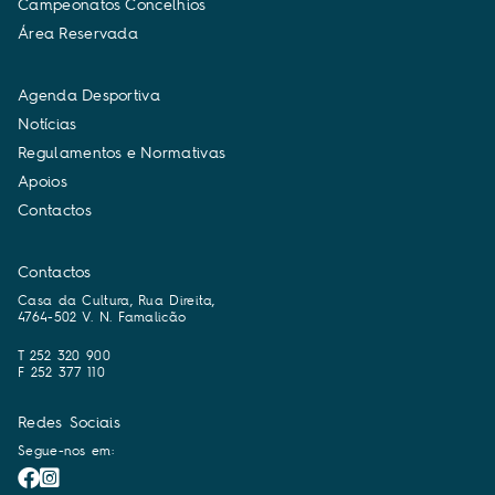
C
a
m
p
e
o
n
a
t
o
s
C
o
n
c
e
l
h
i
o
s
Á
r
e
a
R
e
s
e
r
v
a
d
a
A
g
e
n
d
a
D
e
s
p
o
r
t
i
v
a
N
o
t
í
c
i
a
s
R
e
g
u
l
a
m
e
n
t
o
s
e
N
o
r
m
a
t
i
v
a
s
A
p
o
i
o
s
C
o
n
t
a
c
t
o
s
Contactos
Casa da Cultura, Rua Direita,
4764-502 V. N. Famalicão
T 252 320 900
F 252 377 110
Redes Sociais
Segue-nos em: