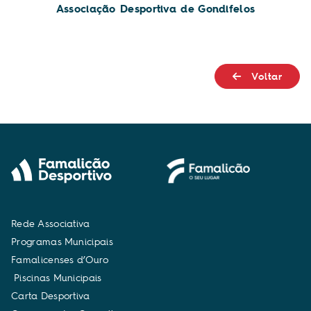
Associação Desportiva de Gondifelos
Voltar
R
e
d
e
A
s
s
o
c
i
a
t
i
v
a
P
r
o
g
r
a
m
a
s
M
u
n
i
c
i
p
a
i
s
F
a
m
a
l
i
c
e
n
s
e
s
d
’
O
u
r
o
P
i
s
c
i
n
a
s
M
u
n
i
c
i
p
a
i
s
C
a
r
t
a
D
e
s
p
o
r
t
i
v
a