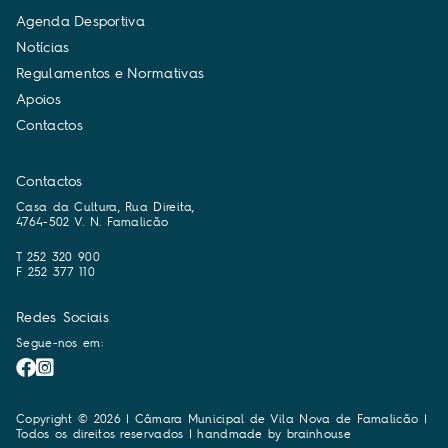
A
g
e
n
d
a
D
e
s
p
o
r
t
i
v
a
N
o
t
í
c
i
a
s
R
e
g
u
l
a
m
e
n
t
o
s
e
N
o
r
m
a
t
i
v
a
s
A
p
o
i
o
s
C
o
n
t
a
c
t
o
s
Contactos
Casa da Cultura, Rua Direita,
4764-502 V. N. Famalicão
T 252 320 900
F 252 377 110
Redes Sociais
Segue-nos em:
Copyright © 2026 | Câmara Municipal de Vila Nova de Famalicão |
Todos os direitos reservados | handmade by
brainhouse