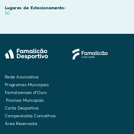
Lugares de Estacionamento:
50
R
e
d
e
A
s
s
o
c
i
a
t
i
v
a
P
r
o
g
r
a
m
a
s
M
u
n
i
c
i
p
a
i
s
F
a
m
a
l
i
c
e
n
s
e
s
d
’
O
u
r
o
P
i
s
c
i
n
a
s
M
u
n
i
c
i
p
a
i
s
C
a
r
t
a
D
e
s
p
o
r
t
i
v
a
C
a
m
p
e
o
n
a
t
o
s
C
o
n
c
e
l
h
i
o
s
Á
r
e
a
R
e
s
e
r
v
a
d
a