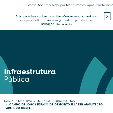
Groove Spot recebida por Mário Passos após triunfo histór
X
Este site utiliza cookies para lhe oferecer uma experiência
mais personalizada. Ao navegar está a permitir a sua
utilização.
Saiba mais
Infraestrutura
Pública
CARTA DESPORTIVA
INFRAESTRUTURA PÚBLICA
CAMPO DE JOGOS ESPAÇO DE DESPORTO E LAZER ARQUITECTO
ARMINDO COSTA