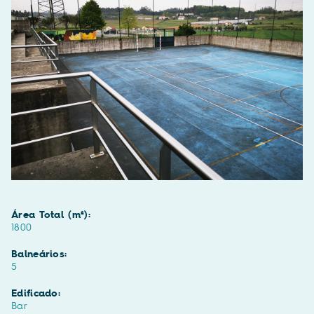
Área Total (m²):
1800
Balneários:
5
Edificado:
Bar