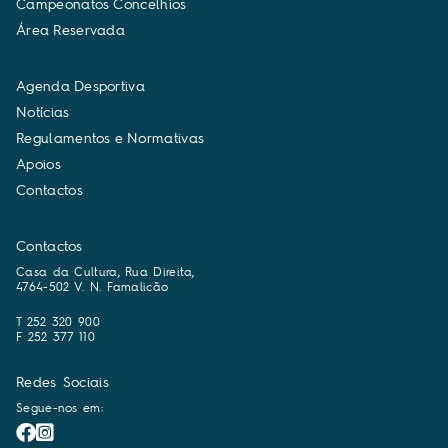
C
a
m
p
e
o
n
a
t
o
s
C
o
n
c
e
l
h
i
o
s
Á
r
e
a
R
e
s
e
r
v
a
d
a
A
g
e
n
d
a
D
e
s
p
o
r
t
i
v
a
N
o
t
í
c
i
a
s
R
e
g
u
l
a
m
e
n
t
o
s
e
N
o
r
m
a
t
i
v
a
s
A
p
o
i
o
s
C
o
n
t
a
c
t
o
s
Contactos
Casa da Cultura, Rua Direita,
4764-502 V. N. Famalicão
T 252 320 900
F 252 377 110
Redes Sociais
Segue-nos em: