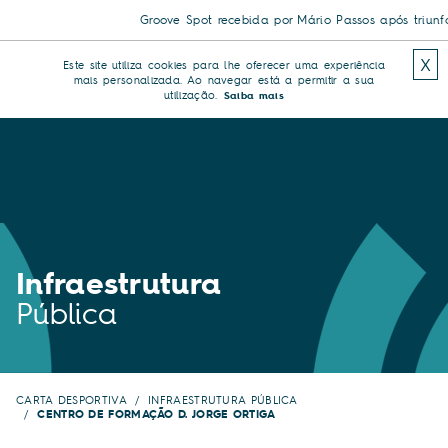
Groove Spot recebida por Mário Passos após triunfo hi
X
Este site utiliza cookies para lhe oferecer uma experiência
mais personalizada. Ao navegar está a permitir a sua
utilização.
Saiba mais
Infraestrutura
Pública
CARTA DESPORTIVA
INFRAESTRUTURA PÚBLICA
CENTRO DE FORMAÇÃO D. JORGE ORTIGA