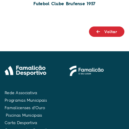
Futebol Clube Brufense 1957
Voltar
R
e
d
e
A
s
s
o
c
i
a
t
i
v
a
P
r
o
g
r
a
m
a
s
M
u
n
i
c
i
p
a
i
s
F
a
m
a
l
i
c
e
n
s
e
s
d
’
O
u
r
o
P
i
s
c
i
n
a
s
M
u
n
i
c
i
p
a
i
s
C
a
r
t
a
D
e
s
p
o
r
t
i
v
a