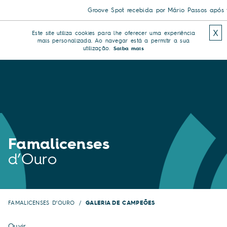
Groove Spot recebida por Mário Passos após tr
X
Este site utiliza cookies para lhe oferecer uma experiência
mais personalizada. Ao navegar está a permitir a sua
utilização.
Saiba mais
Famalicenses
d’Ouro
FAMALICENSES D’OURO
GALERIA DE CAMPEÕES
Ouvir