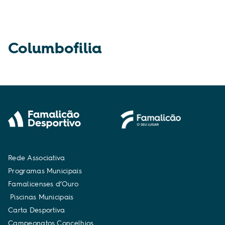
Columbofilia
R
e
d
e
A
s
s
o
c
i
a
t
i
v
a
P
r
o
g
r
a
m
a
s
M
u
n
i
c
i
p
a
i
s
F
a
m
a
l
i
c
e
n
s
e
s
d
’
O
u
r
o
P
i
s
c
i
n
a
s
M
u
n
i
c
i
p
a
i
s
C
a
r
t
a
D
e
s
p
o
r
t
i
v
a
C
a
m
p
e
o
n
a
t
o
s
C
o
n
c
e
l
h
i
o
s