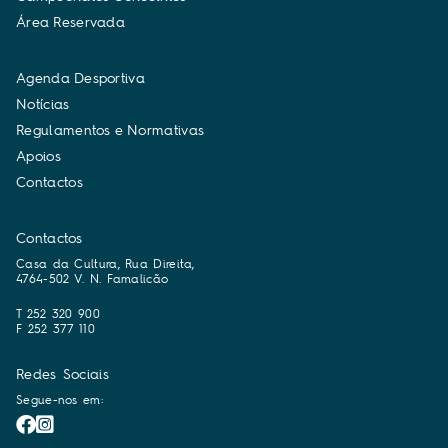
Á
r
e
a
R
e
s
e
r
v
a
d
a
A
g
e
n
d
a
D
e
s
p
o
r
t
i
v
a
N
o
t
í
c
i
a
s
R
e
g
u
l
a
m
e
n
t
o
s
e
N
o
r
m
a
t
i
v
a
s
A
p
o
i
o
s
C
o
n
t
a
c
t
o
s
Contactos
Casa da Cultura, Rua Direita,
4764-502 V. N. Famalicão
T 252 320 900
F 252 377 110
Redes Sociais
Segue-nos em: