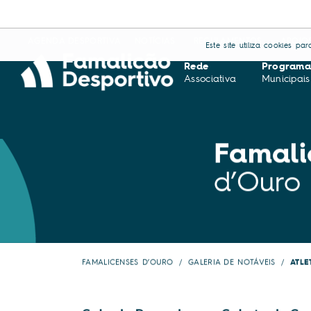
AGENDA DESPORTIVA
NOTÍCIAS
REGULAMENTOS
APOIO
Este site utiliza cookies p
Rede
Programa
Associativa
Municipais
Famali
d’Ouro
FAMALICENSES D’OURO
GALERIA DE NOTÁVEIS
ATLE