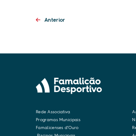
Anterior
R
e
d
e
A
s
s
o
c
i
a
t
i
v
a
A
P
r
o
g
r
a
m
a
s
M
u
n
i
c
i
p
a
i
s
N
F
a
m
a
l
i
c
e
n
s
e
s
d
’
O
u
r
o
R
P
i
s
c
i
n
a
s
M
u
n
i
c
i
p
a
i
s
A