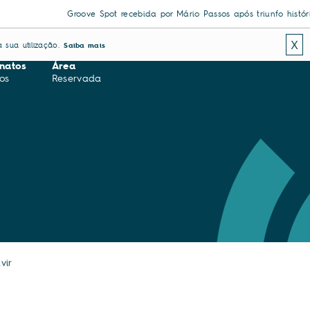
Groove Spot recebida por Mário Passos após triunfo histórico em c
X
 sua utilização.
Saiba mais
natos
Área
os
Reservada
vir