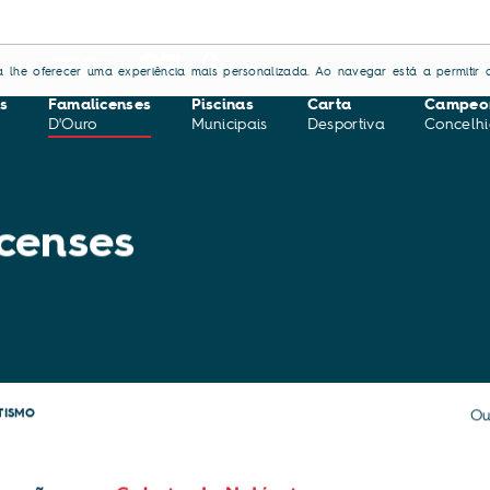
S
CONTACTOS
ara lhe oferecer uma experiência mais personalizada. Ao navegar está a permitir a
s
Famalicenses
Piscinas
Carta
Campeo
D'Ouro
Municipais
Desportiva
Concelhi
censes
TISMO
Ou