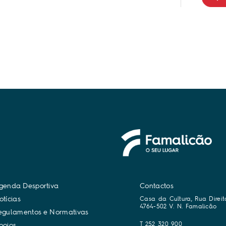
g
e
n
d
a
D
e
s
p
o
r
t
i
v
a
Contactos
o
t
í
c
i
a
s
Casa da Cultura, Rua Direit
4764-502 V. N. Famalicão
e
g
u
l
a
m
e
n
t
o
s
e
N
o
r
m
a
t
i
v
a
s
T 252 320 900
p
o
i
o
s