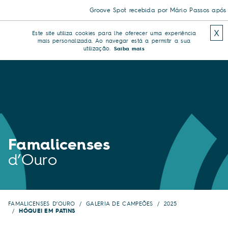
Groove Spot recebida por Mário Passos após tri
X
Este site utiliza cookies para lhe oferecer uma experiência
mais personalizada. Ao navegar está a permitir a sua
utilização.
Saiba mais
Famalicenses
d’Ouro
FAMALICENSES D’OURO
GALERIA DE CAMPEÕES
2025
HÓQUEI EM PATINS