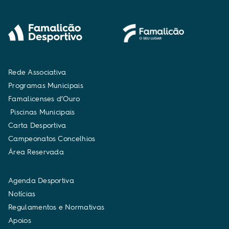
R
e
d
e
A
s
s
o
c
i
a
t
i
v
a
P
r
o
g
r
a
m
a
s
M
u
n
i
c
i
p
a
i
s
F
a
m
a
l
i
c
e
n
s
e
s
d
’
O
u
r
o
P
i
s
c
i
n
a
s
M
u
n
i
c
i
p
a
i
s
C
a
r
t
a
D
e
s
p
o
r
t
i
v
a
C
a
m
p
e
o
n
a
t
o
s
C
o
n
c
e
l
h
i
o
s
Á
r
e
a
R
e
s
e
r
v
a
d
a
A
g
e
n
d
a
D
e
s
p
o
r
t
i
v
a
N
o
t
í
c
i
a
s
R
e
g
u
l
a
m
e
n
t
o
s
e
N
o
r
m
a
t
i
v
a
s
A
p
o
i
o
s