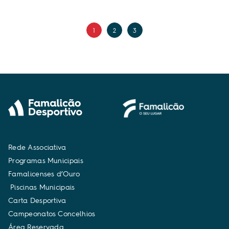
1
2
3
R
e
d
e
A
s
s
o
c
i
a
t
i
v
a
P
r
o
g
r
a
m
a
s
M
u
n
i
c
i
p
a
i
s
F
a
m
a
l
i
c
e
n
s
e
s
d
’
O
u
r
o
P
i
s
c
i
n
a
s
M
u
n
i
c
i
p
a
i
s
C
a
r
t
a
D
e
s
p
o
r
t
i
v
a
C
a
m
p
e
o
n
a
t
o
s
C
o
n
c
e
l
h
i
o
s
Á
r
e
a
R
e
s
e
r
v
a
d
a