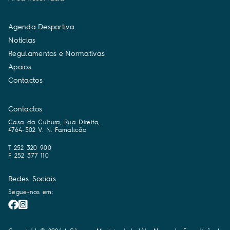
A
g
e
n
d
a
D
e
s
p
o
r
t
i
v
a
N
o
t
í
c
i
a
s
R
e
g
u
l
a
m
e
n
t
o
s
e
N
o
r
m
a
t
i
v
a
s
A
p
o
i
o
s
C
o
n
t
a
c
t
o
s
Contactos
Casa da Cultura, Rua Direita,
4764-502 V. N. Famalicão
T 252 320 900
F 252 377 110
Redes Sociais
Segue-nos em: