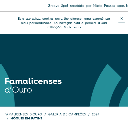
Groove Spot recebida por Mário Passos após triu
X
Este site utiliza cookies para lhe oferecer uma experiência
mais personalizada. Ao navegar está a permitir a sua
utilização.
Saiba mais
Famalicenses
d’Ouro
FAMALICENSES D’OURO
GALERIA DE CAMPEÕES
2024
HÓQUEI EM PATINS