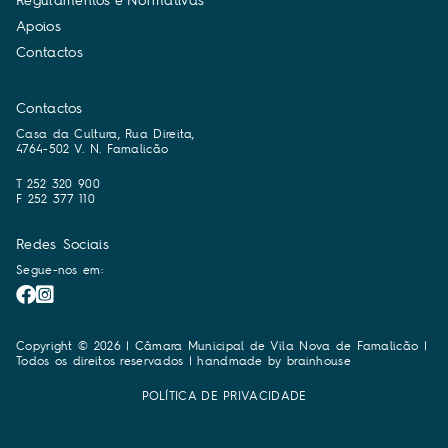
A
p
o
i
o
s
C
o
n
t
a
c
t
o
s
Contactos
Casa da Cultura, Rua Direita,
4764-502 V. N. Famalicão
T 252 320 900
F 252 377 110
Redes Sociais
Segue-nos em:
Copyright © 2026 | Câmara Municipal de Vila Nova de Famalicão |
Todos os direitos reservados | handmade by
brainhouse
POLÍTICA DE PRIVACIDADE