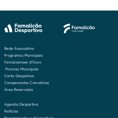
R
e
d
e
A
s
s
o
c
i
a
t
i
v
a
P
r
o
g
r
a
m
a
s
M
u
n
i
c
i
p
a
i
s
F
a
m
a
l
i
c
e
n
s
e
s
d
’
O
u
r
o
P
i
s
c
i
n
a
s
M
u
n
i
c
i
p
a
i
s
C
a
r
t
a
D
e
s
p
o
r
t
i
v
a
C
a
m
p
e
o
n
a
t
o
s
C
o
n
c
e
l
h
i
o
s
Á
r
e
a
R
e
s
e
r
v
a
d
a
A
g
e
n
d
a
D
e
s
p
o
r
t
i
v
a
N
o
t
í
c
i
a
s
R
e
g
u
l
a
m
e
n
t
o
s
e
N
o
r
m
a
t
i
v
a
s