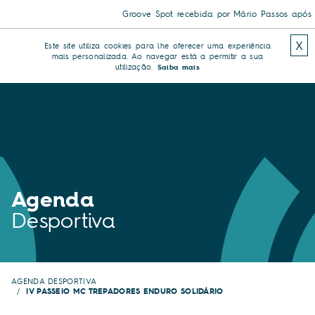
Groove Spot recebida por Mário Passos após tri
X
Este site utiliza cookies para lhe oferecer uma experiência
mais personalizada. Ao navegar está a permitir a sua
utilização.
Saiba mais
Agenda
Desportiva
AGENDA DESPORTIVA
IV PASSEIO MC TREPADORES ENDURO SOLIDÁRIO