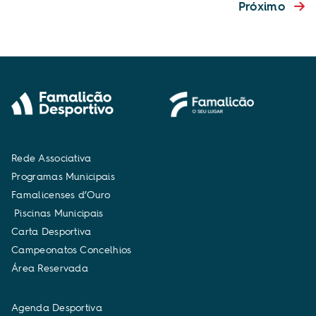
Próximo
R
e
d
e
A
s
s
o
c
i
a
t
i
v
a
P
r
o
g
r
a
m
a
s
M
u
n
i
c
i
p
a
i
s
F
a
m
a
l
i
c
e
n
s
e
s
d
’
O
u
r
o
P
i
s
c
i
n
a
s
M
u
n
i
c
i
p
a
i
s
C
a
r
t
a
D
e
s
p
o
r
t
i
v
a
C
a
m
p
e
o
n
a
t
o
s
C
o
n
c
e
l
h
i
o
s
Á
r
e
a
R
e
s
e
r
v
a
d
a
A
g
e
n
d
a
D
e
s
p
o
r
t
i
v
a