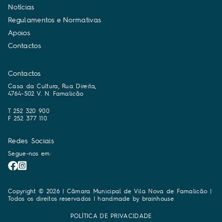
N
o
t
í
c
i
a
s
R
e
g
u
l
a
m
e
n
t
o
s
e
N
o
r
m
a
t
i
v
a
s
A
p
o
i
o
s
C
o
n
t
a
c
t
o
s
Contactos
Casa da Cultura, Rua Direita,
4764-502 V. N. Famalicão
T 252 320 900
F 252 377 110
Redes Sociais
Segue-nos em:
Copyright © 2026 | Câmara Municipal de Vila Nova de Famalicão |
Todos os direitos reservados | handmade by
brainhouse
POLÍTICA DE PRIVACIDADE