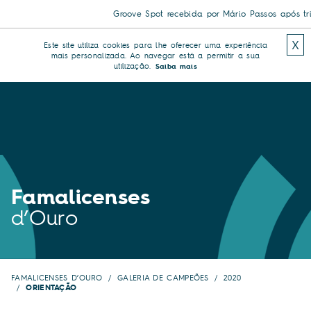
Groove Spot recebida por Mário Passos após triun
X
Este site utiliza cookies para lhe oferecer uma experiência
mais personalizada. Ao navegar está a permitir a sua
utilização.
Saiba mais
Famalicenses
d’Ouro
FAMALICENSES D’OURO
GALERIA DE CAMPEÕES
2020
ORIENTAÇÃO