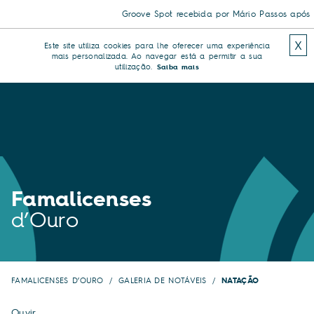
Groove Spot recebida por Mário Passos após tri
X
Este site utiliza cookies para lhe oferecer uma experiência
mais personalizada. Ao navegar está a permitir a sua
utilização.
Saiba mais
Famalicenses
d’Ouro
FAMALICENSES D’OURO
GALERIA DE NOTÁVEIS
NATAÇÃO
Ouvir