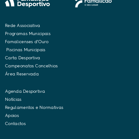
R
e
d
e
A
s
s
o
c
i
a
t
i
v
a
P
r
o
g
r
a
m
a
s
M
u
n
i
c
i
p
a
i
s
F
a
m
a
l
i
c
e
n
s
e
s
d
’
O
u
r
o
P
i
s
c
i
n
a
s
M
u
n
i
c
i
p
a
i
s
C
a
r
t
a
D
e
s
p
o
r
t
i
v
a
C
a
m
p
e
o
n
a
t
o
s
C
o
n
c
e
l
h
i
o
s
Á
r
e
a
R
e
s
e
r
v
a
d
a
A
g
e
n
d
a
D
e
s
p
o
r
t
i
v
a
N
o
t
í
c
i
a
s
R
e
g
u
l
a
m
e
n
t
o
s
e
N
o
r
m
a
t
i
v
a
s
A
p
o
i
o
s
C
o
n
t
a
c
t
o
s