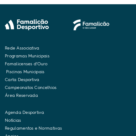
R
e
d
e
A
s
s
o
c
i
a
t
i
v
a
P
r
o
g
r
a
m
a
s
M
u
n
i
c
i
p
a
i
s
F
a
m
a
l
i
c
e
n
s
e
s
d
’
O
u
r
o
P
i
s
c
i
n
a
s
M
u
n
i
c
i
p
a
i
s
C
a
r
t
a
D
e
s
p
o
r
t
i
v
a
C
a
m
p
e
o
n
a
t
o
s
C
o
n
c
e
l
h
i
o
s
Á
r
e
a
R
e
s
e
r
v
a
d
a
A
g
e
n
d
a
D
e
s
p
o
r
t
i
v
a
N
o
t
í
c
i
a
s
R
e
g
u
l
a
m
e
n
t
o
s
e
N
o
r
m
a
t
i
v
a
s
A
p
o
i
o
s