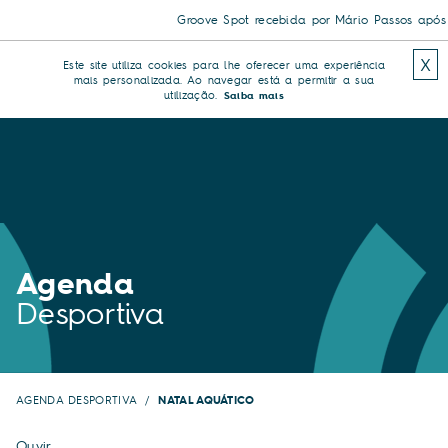
Groove Spot recebida por Mário Passos após tr
X
Este site utiliza cookies para lhe oferecer uma experiência
mais personalizada. Ao navegar está a permitir a sua
utilização.
Saiba mais
Agenda
Desportiva
AGENDA DESPORTIVA
NATAL AQUÁTICO
Ouvir