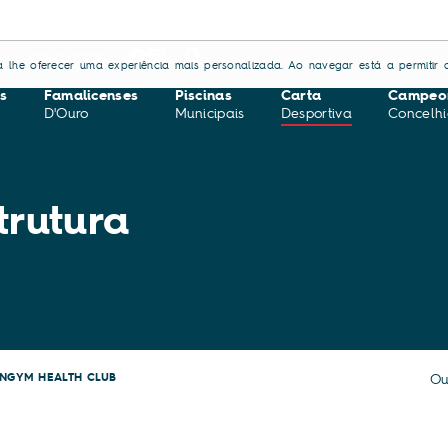
S
CONTACTOS
ara lhe oferecer uma experiência mais personalizada. Ao navegar está a permitir a
s
Famalicenses
Piscinas
Carta
Campeo
D'Ouro
Municipais
Desportiva
Concelhi
trutura
NGYM HEALTH CLUB
Ou