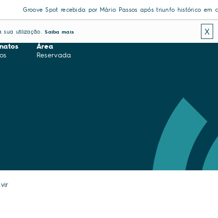
Groove Spot recebida por Mário Passos após triunfo histórico em competi
X
 sua utilização.
Saiba mais
natos
Área
os
Reservada
vir