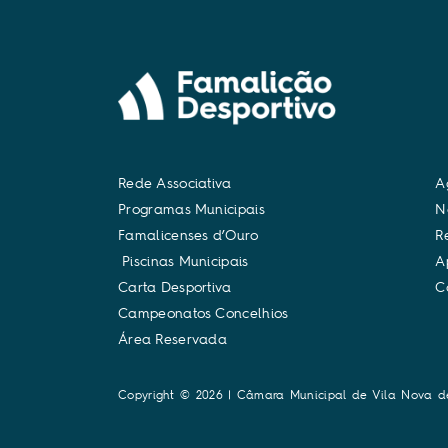
R
e
d
e
A
s
s
o
c
i
a
t
i
v
a
A
P
r
o
g
r
a
m
a
s
M
u
n
i
c
i
p
a
i
s
N
F
a
m
a
l
i
c
e
n
s
e
s
d
’
O
u
r
o
R
P
i
s
c
i
n
a
s
M
u
n
i
c
i
p
a
i
s
A
C
a
r
t
a
D
e
s
p
o
r
t
i
v
a
C
C
a
m
p
e
o
n
a
t
o
s
C
o
n
c
e
l
h
i
o
s
Á
r
e
a
R
e
s
e
r
v
a
d
a
Copyright © 2026 | Câmara Municipal de Vila Nova d