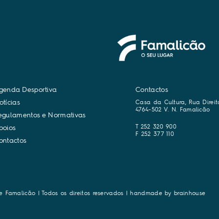
g
e
n
d
a
D
e
s
p
o
r
t
i
v
a
Contactos
o
t
í
c
i
a
s
Casa da Cultura, Rua Direit
4764-502 V. N. Famalicão
e
g
u
l
a
m
e
n
t
o
s
e
N
o
r
m
a
t
i
v
a
s
T 252 320 900
p
o
i
o
s
F 252 377 110
o
n
t
a
c
t
o
s
e Famalicão | Todos os direitos reservados | handmade by
brainhouse