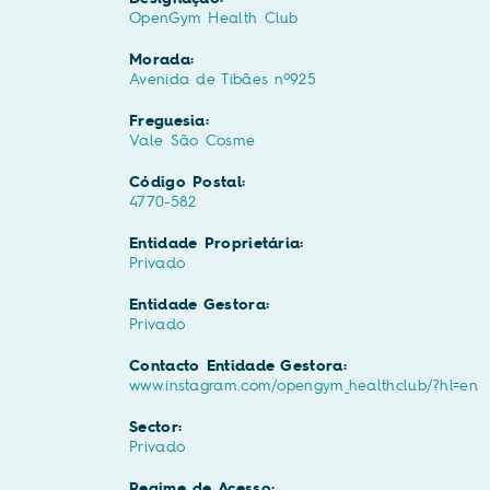
OpenGym Health Club
Morada:
Avenida de Tibães nº925
Freguesia:
Vale São Cosme
Código Postal:
4770-582
Entidade Proprietária:
Privado
Entidade Gestora:
Privado
Contacto Entidade Gestora:
www.instagram.com/opengym_healthclub/?hl=en
Sector:
Privado
Regime de Acesso: