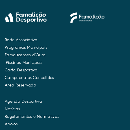
R
e
d
e
A
s
s
o
c
i
a
t
i
v
a
P
r
o
g
r
a
m
a
s
M
u
n
i
c
i
p
a
i
s
F
a
m
a
l
i
c
e
n
s
e
s
d
’
O
u
r
o
P
i
s
c
i
n
a
s
M
u
n
i
c
i
p
a
i
s
C
a
r
t
a
D
e
s
p
o
r
t
i
v
a
C
a
m
p
e
o
n
a
t
o
s
C
o
n
c
e
l
h
i
o
s
Á
r
e
a
R
e
s
e
r
v
a
d
a
A
g
e
n
d
a
D
e
s
p
o
r
t
i
v
a
N
o
t
í
c
i
a
s
R
e
g
u
l
a
m
e
n
t
o
s
e
N
o
r
m
a
t
i
v
a
s
A
p
o
i
o
s