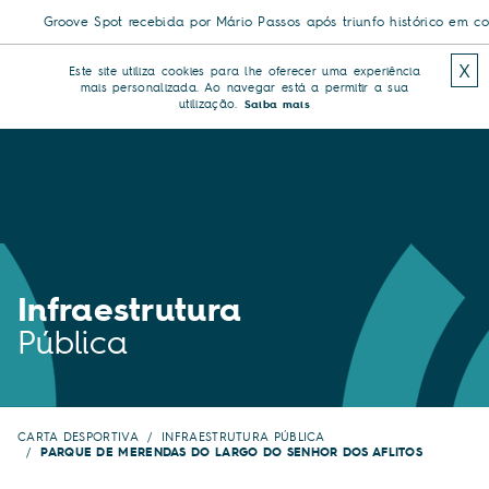
Groove Spot recebida por Mário Passos após triunfo histórico em comp
X
Este site utiliza cookies para lhe oferecer uma experiência
mais personalizada. Ao navegar está a permitir a sua
utilização.
Saiba mais
Infraestrutura
Pública
CARTA DESPORTIVA
INFRAESTRUTURA PÚBLICA
PARQUE DE MERENDAS DO LARGO DO SENHOR DOS AFLITOS