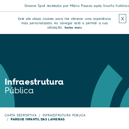
Groove Spot recebida por Mário Passos após triunfo histórico 
X
Este site utiliza cookies para lhe oferecer uma experiência
mais personalizada. Ao navegar está a permitir a sua
utilização.
Saiba mais
Infraestrutura
Pública
CARTA DESPORTIVA
INFRAESTRUTURA PÚBLICA
PARQUE INFANTIL DAS LAMEIRAS