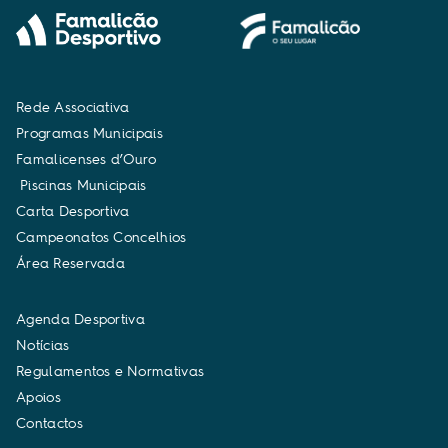
R
e
d
e
A
s
s
o
c
i
a
t
i
v
a
P
r
o
g
r
a
m
a
s
M
u
n
i
c
i
p
a
i
s
F
a
m
a
l
i
c
e
n
s
e
s
d
’
O
u
r
o
P
i
s
c
i
n
a
s
M
u
n
i
c
i
p
a
i
s
C
a
r
t
a
D
e
s
p
o
r
t
i
v
a
C
a
m
p
e
o
n
a
t
o
s
C
o
n
c
e
l
h
i
o
s
Á
r
e
a
R
e
s
e
r
v
a
d
a
A
g
e
n
d
a
D
e
s
p
o
r
t
i
v
a
N
o
t
í
c
i
a
s
R
e
g
u
l
a
m
e
n
t
o
s
e
N
o
r
m
a
t
i
v
a
s
A
p
o
i
o
s
C
o
n
t
a
c
t
o
s