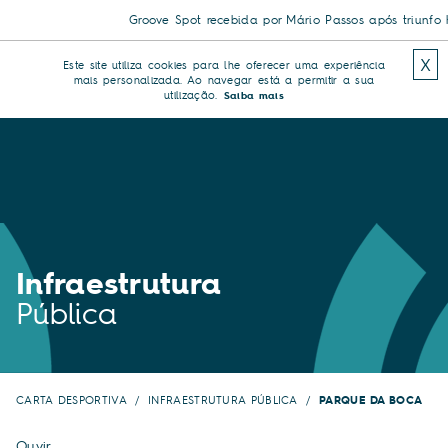
Groove Spot recebida por Mário Passos após triunfo hi
X
Este site utiliza cookies para lhe oferecer uma experiência
mais personalizada. Ao navegar está a permitir a sua
utilização.
Saiba mais
Infraestrutura
Pública
CARTA DESPORTIVA
INFRAESTRUTURA PÚBLICA
PARQUE DA BOCA
Ouvir