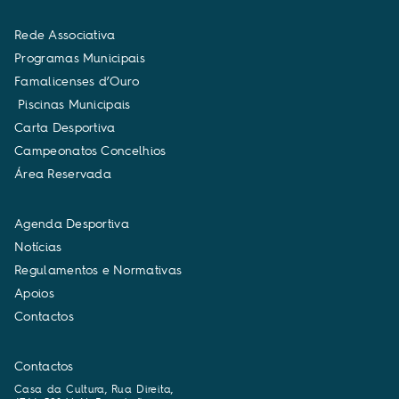
R
e
d
e
A
s
s
o
c
i
a
t
i
v
a
P
r
o
g
r
a
m
a
s
M
u
n
i
c
i
p
a
i
s
F
a
m
a
l
i
c
e
n
s
e
s
d
’
O
u
r
o
P
i
s
c
i
n
a
s
M
u
n
i
c
i
p
a
i
s
C
a
r
t
a
D
e
s
p
o
r
t
i
v
a
C
a
m
p
e
o
n
a
t
o
s
C
o
n
c
e
l
h
i
o
s
Á
r
e
a
R
e
s
e
r
v
a
d
a
A
g
e
n
d
a
D
e
s
p
o
r
t
i
v
a
N
o
t
í
c
i
a
s
R
e
g
u
l
a
m
e
n
t
o
s
e
N
o
r
m
a
t
i
v
a
s
A
p
o
i
o
s
C
o
n
t
a
c
t
o
s
Contactos
Casa da Cultura, Rua Direita,