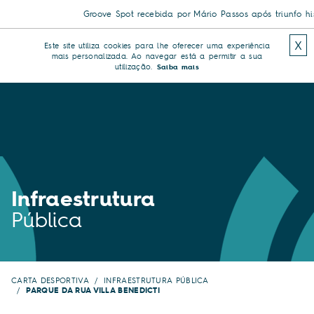
Groove Spot recebida por Mário Passos após triunfo hist
X
Este site utiliza cookies para lhe oferecer uma experiência
mais personalizada. Ao navegar está a permitir a sua
utilização.
Saiba mais
Infraestrutura
Pública
CARTA DESPORTIVA
INFRAESTRUTURA PÚBLICA
PARQUE DA RUA VILLA BENEDICTI