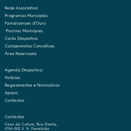
R
e
d
e
A
s
s
o
c
i
a
t
i
v
a
P
r
o
g
r
a
m
a
s
M
u
n
i
c
i
p
a
i
s
F
a
m
a
l
i
c
e
n
s
e
s
d
’
O
u
r
o
P
i
s
c
i
n
a
s
M
u
n
i
c
i
p
a
i
s
C
a
r
t
a
D
e
s
p
o
r
t
i
v
a
C
a
m
p
e
o
n
a
t
o
s
C
o
n
c
e
l
h
i
o
s
Á
r
e
a
R
e
s
e
r
v
a
d
a
A
g
e
n
d
a
D
e
s
p
o
r
t
i
v
a
N
o
t
í
c
i
a
s
R
e
g
u
l
a
m
e
n
t
o
s
e
N
o
r
m
a
t
i
v
a
s
A
p
o
i
o
s
C
o
n
t
a
c
t
o
s
Contactos
Casa da Cultura, Rua Direita,
4764-502 V. N. Famalicão