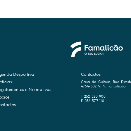
g
e
n
d
a
D
e
s
p
o
r
t
i
v
a
Contactos
o
t
í
c
i
a
s
Casa da Cultura, Rua Direit
4764-502 V. N. Famalicão
e
g
u
l
a
m
e
n
t
o
s
e
N
o
r
m
a
t
i
v
a
s
T 252 320 900
p
o
i
o
s
F 252 377 110
o
n
t
a
c
t
o
s