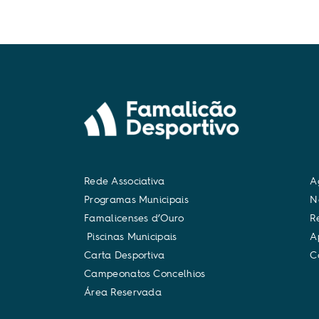
R
e
d
e
A
s
s
o
c
i
a
t
i
v
a
A
P
r
o
g
r
a
m
a
s
M
u
n
i
c
i
p
a
i
s
N
F
a
m
a
l
i
c
e
n
s
e
s
d
’
O
u
r
o
R
P
i
s
c
i
n
a
s
M
u
n
i
c
i
p
a
i
s
A
C
a
r
t
a
D
e
s
p
o
r
t
i
v
a
C
C
a
m
p
e
o
n
a
t
o
s
C
o
n
c
e
l
h
i
o
s
Á
r
e
a
R
e
s
e
r
v
a
d
a