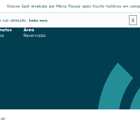
e Spot recebida por Mário Passos após triunfo histórico em competição eu
X
 sua utilização.
Saiba mais
natos
Área
os
Reservada
vir