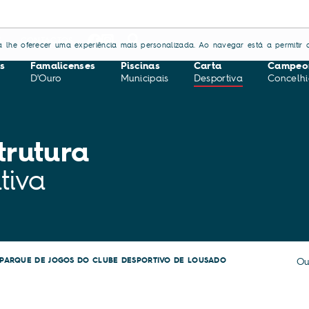
Groov
S
CONTACTOS
ara lhe oferecer uma experiência mais personalizada. Ao navegar está a permitir a
s
Famalicenses
Piscinas
Carta
Campeo
D'Ouro
Municipais
Desportiva
Concelhi
trutura
tiva
PARQUE DE JOGOS DO CLUBE DESPORTIVO DE LOUSADO
Ou