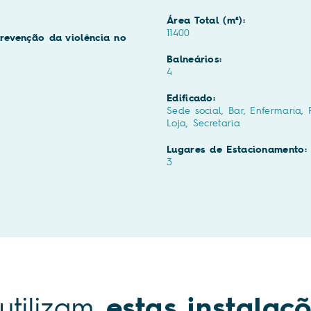
Área Total (m²):
11400
revenção da violência no
Balneários:
4
Edificado:
Sede social, Bar, Enfermaria, R
Loja, Secretaria
Lugares de Estacionamento:
3
utilizam
estas instalaç