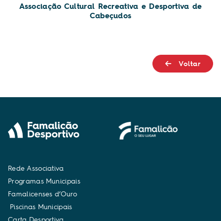
Associação Cultural Recreativa e Desportiva de
Cabeçudos
Voltar
R
e
d
e
A
s
s
o
c
i
a
t
i
v
a
P
r
o
g
r
a
m
a
s
M
u
n
i
c
i
p
a
i
s
F
a
m
a
l
i
c
e
n
s
e
s
d
’
O
u
r
o
P
i
s
c
i
n
a
s
M
u
n
i
c
i
p
a
i
s
C
a
r
t
a
D
e
s
p
o
r
t
i
v
a