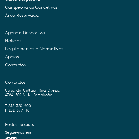
C
a
m
p
e
o
n
a
t
o
s
C
o
n
c
e
l
h
i
o
s
Á
r
e
a
R
e
s
e
r
v
a
d
a
A
g
e
n
d
a
D
e
s
p
o
r
t
i
v
a
N
o
t
í
c
i
a
s
R
e
g
u
l
a
m
e
n
t
o
s
e
N
o
r
m
a
t
i
v
a
s
A
p
o
i
o
s
C
o
n
t
a
c
t
o
s
Contactos
Casa da Cultura, Rua Direita,
4764-502 V. N. Famalicão
T 252 320 900
F 252 377 110
Redes Sociais
Segue-nos em: