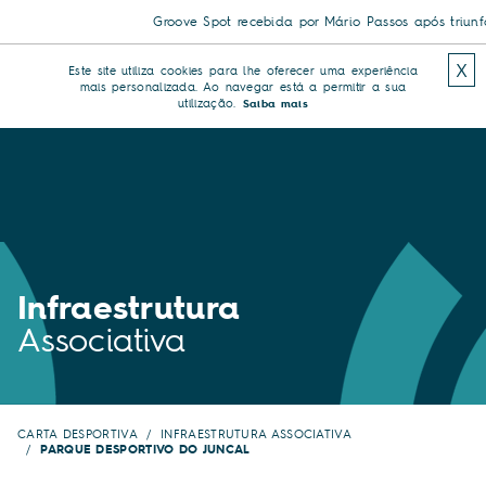
Groove Spot recebida por Mário Passos após triunfo hi
X
Este site utiliza cookies para lhe oferecer uma experiência
mais personalizada. Ao navegar está a permitir a sua
utilização.
Saiba mais
Infraestrutura
Associativa
CARTA DESPORTIVA
INFRAESTRUTURA ASSOCIATIVA
PARQUE DESPORTIVO DO JUNCAL