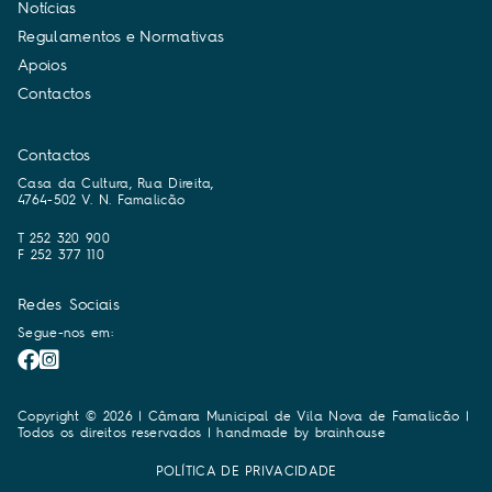
N
o
t
í
c
i
a
s
R
e
g
u
l
a
m
e
n
t
o
s
e
N
o
r
m
a
t
i
v
a
s
A
p
o
i
o
s
C
o
n
t
a
c
t
o
s
Contactos
Casa da Cultura, Rua Direita,
4764-502 V. N. Famalicão
T 252 320 900
F 252 377 110
Redes Sociais
Segue-nos em:
Copyright © 2026 | Câmara Municipal de Vila Nova de Famalicão |
Todos os direitos reservados | handmade by
brainhouse
POLÍTICA DE PRIVACIDADE