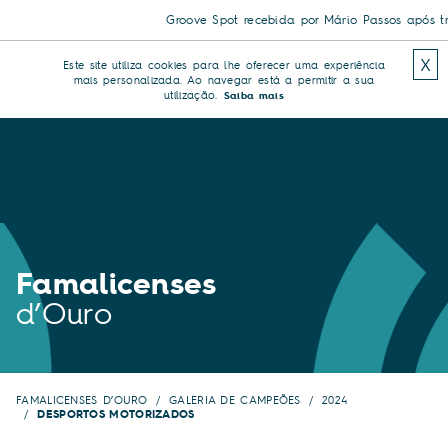
Groove Spot recebida por Mário Passos após triun
X
Este site utiliza cookies para lhe oferecer uma experiência
mais personalizada. Ao navegar está a permitir a sua
utilização.
Saiba mais
Famalicenses
d’Ouro
FAMALICENSES D’OURO
GALERIA DE CAMPEÕES
2024
DESPORTOS MOTORIZADOS