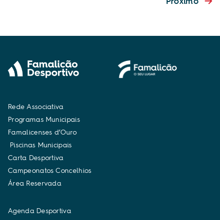
Próximo
R
e
d
e
A
s
s
o
c
i
a
t
i
v
a
P
r
o
g
r
a
m
a
s
M
u
n
i
c
i
p
a
i
s
F
a
m
a
l
i
c
e
n
s
e
s
d
’
O
u
r
o
P
i
s
c
i
n
a
s
M
u
n
i
c
i
p
a
i
s
C
a
r
t
a
D
e
s
p
o
r
t
i
v
a
C
a
m
p
e
o
n
a
t
o
s
C
o
n
c
e
l
h
i
o
s
Á
r
e
a
R
e
s
e
r
v
a
d
a
A
g
e
n
d
a
D
e
s
p
o
r
t
i
v
a