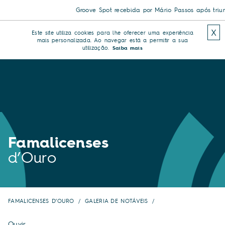
Groove Spot recebida por Mário Passos após triunfo 
X
Este site utiliza cookies para lhe oferecer uma experiência
mais personalizada. Ao navegar está a permitir a sua
utilização.
Saiba mais
Famalicenses
d’Ouro
FAMALICENSES D’OURO
GALERIA DE NOTÁVEIS
Ouvir