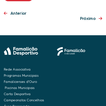
Anterior
Próximo
R
e
d
e
A
s
s
o
c
i
a
t
i
v
a
P
r
o
g
r
a
m
a
s
M
u
n
i
c
i
p
a
i
s
F
a
m
a
l
i
c
e
n
s
e
s
d
’
O
u
r
o
P
i
s
c
i
n
a
s
M
u
n
i
c
i
p
a
i
s
C
a
r
t
a
D
e
s
p
o
r
t
i
v
a
C
a
m
p
e
o
n
a
t
o
s
C
o
n
c
e
l
h
i
o
s