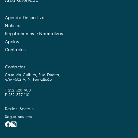
Á
r
e
a
R
e
s
e
r
v
a
d
a
A
g
e
n
d
a
D
e
s
p
o
r
t
i
v
a
N
o
t
í
c
i
a
s
R
e
g
u
l
a
m
e
n
t
o
s
e
N
o
r
m
a
t
i
v
a
s
A
p
o
i
o
s
C
o
n
t
a
c
t
o
s
Contactos
Casa da Cultura, Rua Direita,
4764-502 V. N. Famalicão
T 252 320 900
F 252 377 110
Redes Sociais
Segue-nos em: