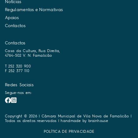
N
o
t
í
c
i
a
s
R
e
g
u
l
a
m
e
n
t
o
s
e
N
o
r
m
a
t
i
v
a
s
A
p
o
i
o
s
C
o
n
t
a
c
t
o
s
Contactos
Casa da Cultura, Rua Direita,
4764-502 V. N. Famalicão
T 252 320 900
F 252 377 110
Redes Sociais
Segue-nos em:
Copyright © 2026 | Câmara Municipal de Vila Nova de Famalicão |
Todos os direitos reservados | handmade by
brainhouse
POLÍTICA DE PRIVACIDADE