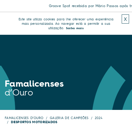
Groove Spot recebida por Mário Passos após triu
X
Este site utiliza cookies para lhe oferecer uma experiência
mais personalizada. Ao navegar está a permitir a sua
utilização.
Saiba mais
Famalicenses
d’Ouro
FAMALICENSES D’OURO
GALERIA DE CAMPEÕES
2024
DESPORTOS MOTORIZADOS