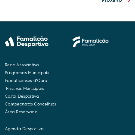
Próximo
R
e
d
e
A
s
s
o
c
i
a
t
i
v
a
P
r
o
g
r
a
m
a
s
M
u
n
i
c
i
p
a
i
s
F
a
m
a
l
i
c
e
n
s
e
s
d
’
O
u
r
o
P
i
s
c
i
n
a
s
M
u
n
i
c
i
p
a
i
s
C
a
r
t
a
D
e
s
p
o
r
t
i
v
a
C
a
m
p
e
o
n
a
t
o
s
C
o
n
c
e
l
h
i
o
s
Á
r
e
a
R
e
s
e
r
v
a
d
a
A
g
e
n
d
a
D
e
s
p
o
r
t
i
v
a