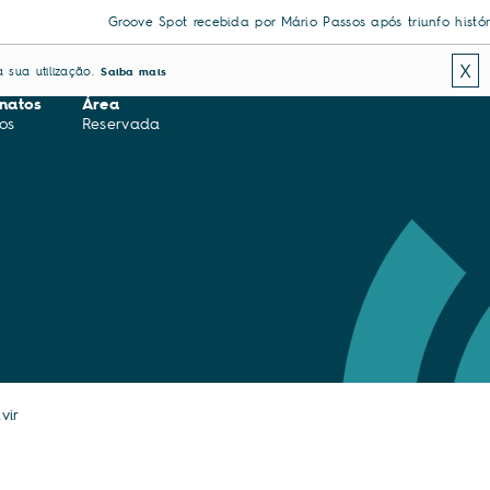
Groove Spot recebida por Mário Passos após triunfo histórico e
X
 sua utilização.
Saiba mais
natos
Área
os
Reservada
vir