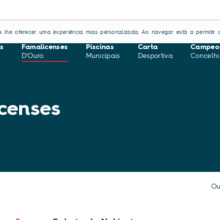
S
CONTACTOS
ara lhe oferecer uma experiência mais personalizada. Ao navegar está a permitir a
s
Famalicenses
Piscinas
Carta
Campeo
D'Ouro
Municipais
Desportiva
Concelhi
censes
Ou