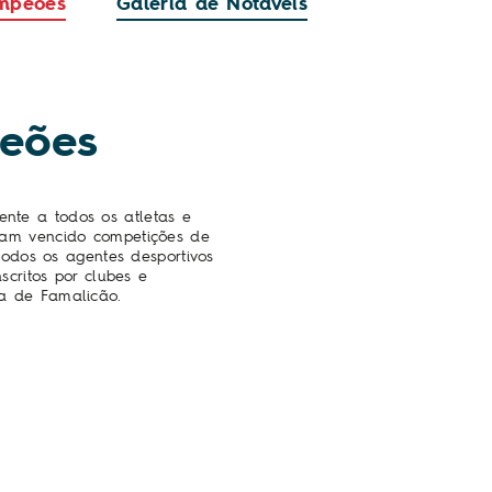
ampeões
Galeria de Notáveis
eões
nte a todos os atletas e
ham vencido competições de
 todos os agentes desportivos
scritos por clubes e
a de Famalicão.