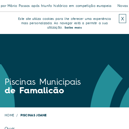
iunfo histórico em competição europeia
Novas piscinas exteriores de Ba
X
Este site utiliza cookies para lhe oferecer uma experiência
mais personalizada. Ao navegar está a permitir a sua
utilização.
Saiba mais
Piscinas Municipais
de Famalicão
HOME
PISCINAS JOANE
Ouvir