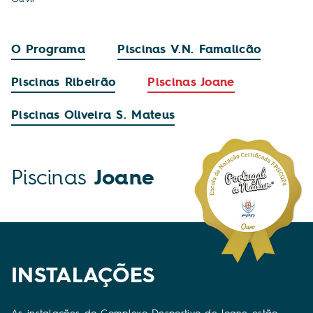
O Programa
Piscinas V.N. Famalicão
Piscinas Ribeirão
Piscinas Joane
Piscinas Oliveira S. Mateus
Piscinas
Joane
INSTALAÇÕES
As instalações do Complexo Desportivo de Joane estão