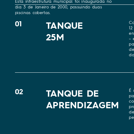
01
TANQUE
Co
12
en
25M
– 
pa
de
da
02
TANQUE DE
É 
pi
co
APRENDIZAGEM
pr
de
pe