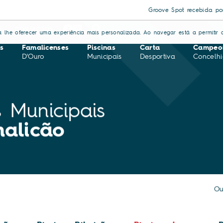
Groove Spot recebida por Mário Passos a
S
CONTACTOS
ara lhe oferecer uma experiência mais personalizada. Ao navegar está a permitir a
s
Famalicenses
Piscinas
Carta
Campeo
D'Ouro
Municipais
Desportiva
Concelhi
s Municipais
alicão
Ou