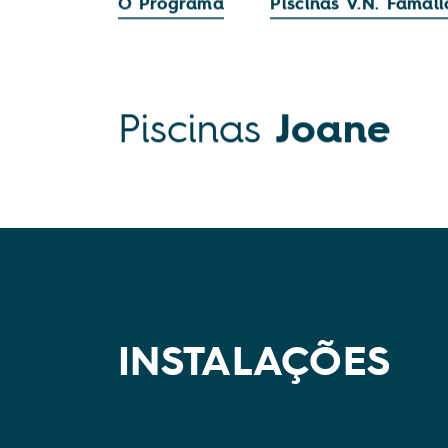
O Programa
Piscinas V.N. Famal
Piscinas
Joane
INSTALAÇÕES