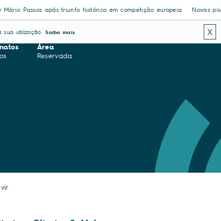
pós triunfo histórico em competição europeia
Novas piscinas exteriores
X
 sua utilização.
Saiba mais
natos
Área
os
Reservada
vir