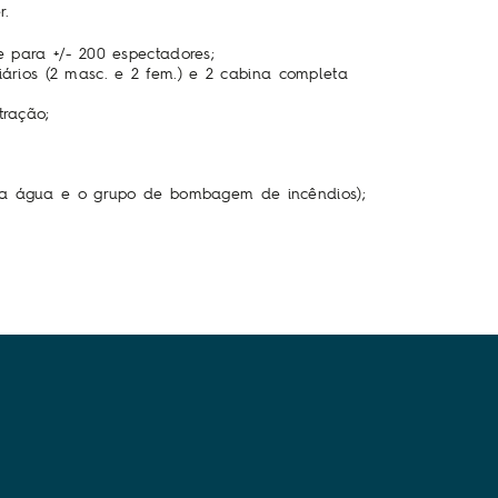
r.
 para +/- 200 espectadores;
tiários (2 masc. e 2 fem.) e 2 cabina completa
tração;
da água e o grupo de bombagem de incêndios);