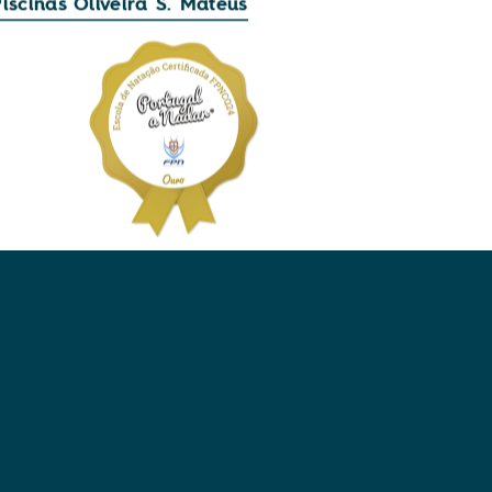
Piscinas Oliveira S. Mateus
mnodesportivo.
ta infraestrutura municipal foi inaugurada no
a 3 de Janeiro de 2000, possuindo duas
scinas cobertas.