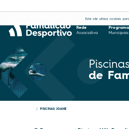
AGENDA DESPORTIVA
NOTÍCIAS
REGULAMENTOS
APOIO
Este site utiliza cookies p
Rede
Programa
Associativa
Municipais
Piscina
de Fam
PISCINAS JOANE