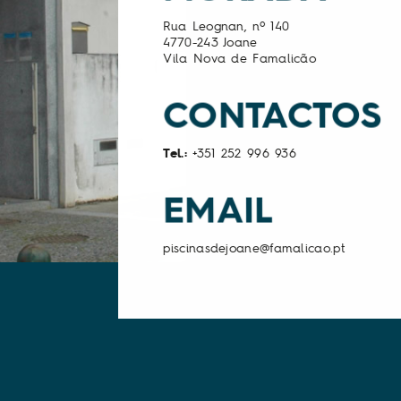
Rua Leognan, nº 140
4770-243 Joane
Vila Nova de Famalicão
CONTACTOS
Tel.:
+351 252 996 936
EMAIL
piscinasdejoane@famalicao.pt