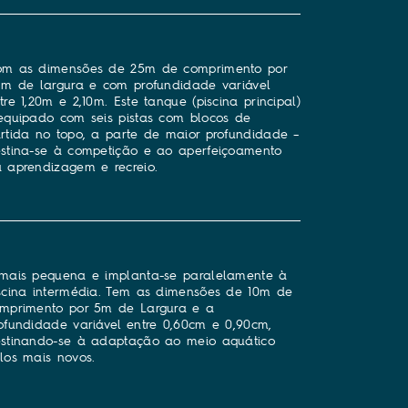
m as dimensões de 25m de comprimento por
 m de largura e com profundidade variável
tre 1,20m e 2,10m. Este tanque (piscina principal)
equipado com seis pistas com blocos de
rtida no topo, a parte de maior profundidade –
stina-se à competição e ao aperfeiçoamento
 aprendizagem e recreio.
mais pequena e implanta-se paralelamente à
scina intermédia. Tem as dimensões de 10m de
mprimento por 5m de Largura e a
ofundidade variável entre 0,60cm e 0,90cm,
stinando-se à adaptação ao meio aquático
los mais novos.