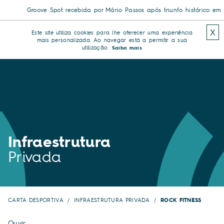
Groove Spot recebida por Mário Passos após triunfo histórico em com
X
Este site utiliza cookies para lhe oferecer uma experiência
mais personalizada. Ao navegar está a permitir a sua
utilização.
Saiba mais
Infraestrutura
Privada
CARTA DESPORTIVA
INFRAESTRUTURA PRIVADA
ROCK FITNESS
Ouvir