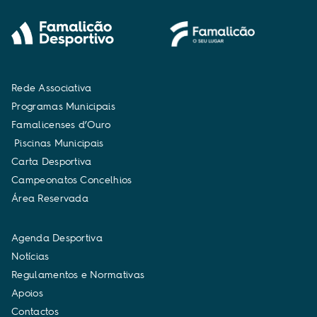
R
e
d
e
A
s
s
o
c
i
a
t
i
v
a
P
r
o
g
r
a
m
a
s
M
u
n
i
c
i
p
a
i
s
F
a
m
a
l
i
c
e
n
s
e
s
d
’
O
u
r
o
P
i
s
c
i
n
a
s
M
u
n
i
c
i
p
a
i
s
C
a
r
t
a
D
e
s
p
o
r
t
i
v
a
C
a
m
p
e
o
n
a
t
o
s
C
o
n
c
e
l
h
i
o
s
Á
r
e
a
R
e
s
e
r
v
a
d
a
A
g
e
n
d
a
D
e
s
p
o
r
t
i
v
a
N
o
t
í
c
i
a
s
R
e
g
u
l
a
m
e
n
t
o
s
e
N
o
r
m
a
t
i
v
a
s
A
p
o
i
o
s
C
o
n
t
a
c
t
o
s