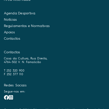
A
g
e
n
d
a
D
e
s
p
o
r
t
i
v
a
N
o
t
í
c
i
a
s
R
e
g
u
l
a
m
e
n
t
o
s
e
N
o
r
m
a
t
i
v
a
s
A
p
o
i
o
s
C
o
n
t
a
c
t
o
s
Contactos
Casa da Cultura, Rua Direita,
4764-502 V. N. Famalicão
T 252 320 900
F 252 377 110
Redes Sociais
Segue-nos em: