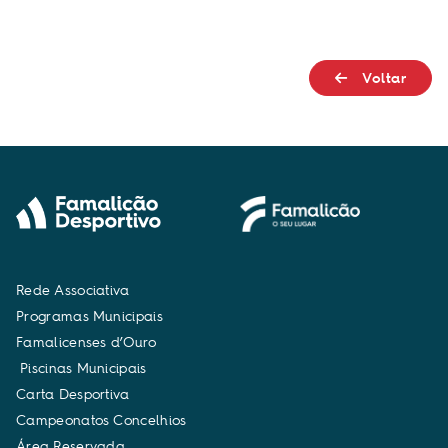
Voltar
R
e
d
e
A
s
s
o
c
i
a
t
i
v
a
P
r
o
g
r
a
m
a
s
M
u
n
i
c
i
p
a
i
s
F
a
m
a
l
i
c
e
n
s
e
s
d
’
O
u
r
o
P
i
s
c
i
n
a
s
M
u
n
i
c
i
p
a
i
s
C
a
r
t
a
D
e
s
p
o
r
t
i
v
a
C
a
m
p
e
o
n
a
t
o
s
C
o
n
c
e
l
h
i
o
s
Á
r
e
a
R
e
s
e
r
v
a
d
a