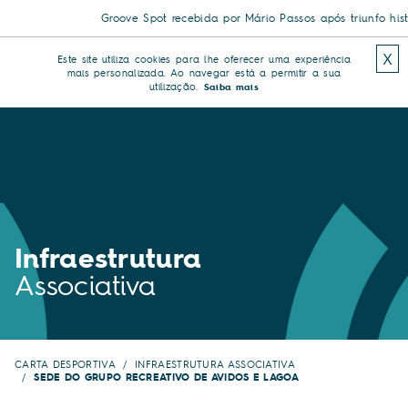
Groove Spot recebida por Mário Passos após triunfo históri
X
Este site utiliza cookies para lhe oferecer uma experiência
mais personalizada. Ao navegar está a permitir a sua
utilização.
Saiba mais
Infraestrutura
Associativa
CARTA DESPORTIVA
INFRAESTRUTURA ASSOCIATIVA
SEDE DO GRUPO RECREATIVO DE AVIDOS E LAGOA