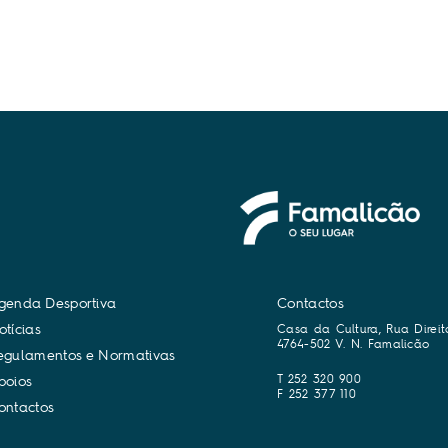
g
e
n
d
a
D
e
s
p
o
r
t
i
v
a
Contactos
o
t
í
c
i
a
s
Casa da Cultura, Rua Direit
4764-502 V. N. Famalicão
e
g
u
l
a
m
e
n
t
o
s
e
N
o
r
m
a
t
i
v
a
s
T 252 320 900
p
o
i
o
s
F 252 377 110
o
n
t
a
c
t
o
s