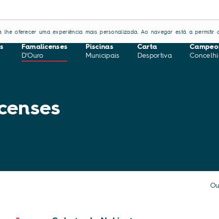
S
CONTACTOS
ara lhe oferecer uma experiência mais personalizada. Ao navegar está a permitir a
s
Famalicenses
Piscinas
Carta
Campeo
D'Ouro
Municipais
Desportiva
Concelhi
censes
Ou