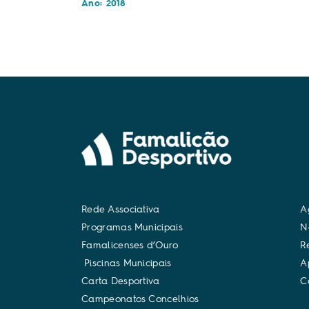
Ano: 2018
R
e
d
e
A
s
s
o
c
i
a
t
i
v
a
A
P
r
o
g
r
a
m
a
s
M
u
n
i
c
i
p
a
i
s
N
F
a
m
a
l
i
c
e
n
s
e
s
d
’
O
u
r
o
R
P
i
s
c
i
n
a
s
M
u
n
i
c
i
p
a
i
s
A
C
a
r
t
a
D
e
s
p
o
r
t
i
v
a
C
C
a
m
p
e
o
n
a
t
o
s
C
o
n
c
e
l
h
i
o
s