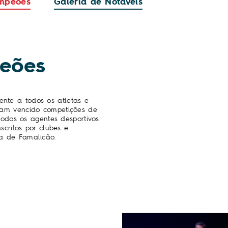
ampeões
Galeria de Notáveis
eões
nte a todos os atletas e
ham vencido competições de
 todos os agentes desportivos
scritos por clubes e
a de Famalicão.