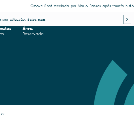
Groove Spot recebida por Mário Passos após triunfo histórico e
X
 sua utilização.
Saiba mais
natos
Área
os
Reservada
vir